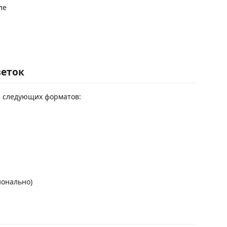
ле
веток
з следующих форматов:
ионально)