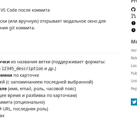
Pr
 VS Code после коммита
ски (или вручную) открывает модальное окно для
ния git коммита.
Mo
Ver
Rel
очки
из названия ветки (поддерживает форматы:
Las
и др.)
-12345_description
Pub
емени
по карточке
Uni
лей (с запоминанием последней выбранной)
еле
(имя, email, роль, часовой пояс)
Rep
ее время и разбивка по карточкам)
ммита (опционально)
й URL, последняя роль)
ах