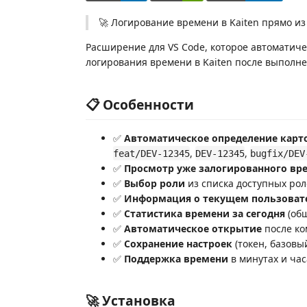
🚀 Логирование времени в Kaiten прямо из
Расширение для VS Code, которое автоматиче
логирования времени в Kaiten после выполне
📋 Особенности
✅
Автоматическое определение карт
,
,
feat/DEV-12345
DEV-12345
bugfix/DEV
✅
Просмотр уже залогированного вр
✅
Выбор роли
из списка доступных ро
✅
Информация о текущем пользоват
✅
Статистика времени за сегодня
(общ
✅
Автоматическое открытие
после ко
✅
Сохранение настроек
(токен, базовы
✅
Поддержка времени
в минутах и час
🚀 Установка