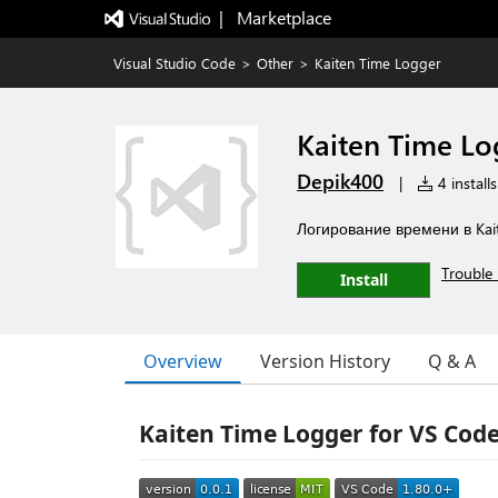
|   Marketplace
Visual Studio Code
>
Other
>
Kaiten Time Logger
Kaiten Time Lo
Depik400
|
4 installs
Логирование времени в Kai
Trouble 
Install
Overview
Version History
Q & A
Kaiten Time Logger for VS Cod