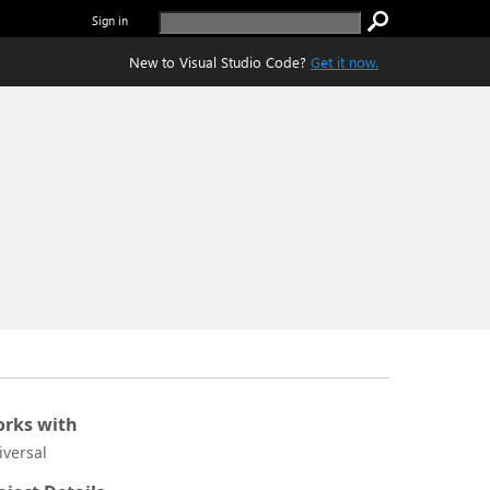
Sign in
New to Visual Studio Code?
Get it now.
rks with
iversal