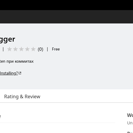
gger
(
0
)
|
|
Free
ten при коммитах
Installing?
Rating & Review
e
Wo
Un