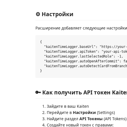
⚙️ Настройки
Расширение добавляет следующие настройки 
{

  "kaitenTimeLogger.baseUrl": "https://your-
  "kaitenTimeLogger.apiToken": "your-api-tok
  "kaitenTimeLogger.lastSelectedRole": -1,

  "kaitenTimeLogger.autoOpenAfterCommit": fa
  "kaitenTimeLogger.autoDetectCardFromBranch
🔑 Как получить API токен Kaite
Зайдите в ваш Kaiten
Перейдите в
Настройки
(Settings)
Найдите раздел
API Токены
(API Tokens)
Создайте новый токен с правами: