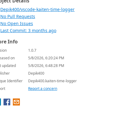
oject Details
Depik400/vscode-kaiten-time-logger
No Pull Requests
No Open Issues
Last Commit: 3 months ago
re Info
sion
1.0.7
eased on
5/8/2026, 6:20:24 PM
t updated
5/8/2026, 6:48:28 PM
lisher
Depik400
que Identifier
Depik400.kaiten-time-logger
ort
Report a concern