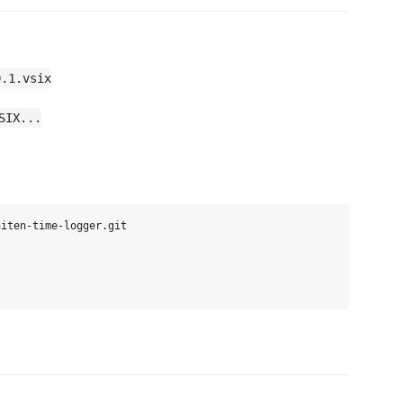
0.1.vsix
SIX...
iten-time-logger.git
