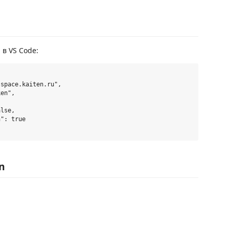
в VS Code:
space.kaiten.ru",

en",

lse,

": true

n