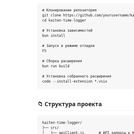
# Клонирование репозитория

git clone https://github.com/yourusername/ka
cd kaiten-time-logger

# Установка зависимостей

bun install

# Запуск в режиме отладки

F5

# Сборка расширения

bun run build

# Установка собранного расширения

📁 Структура проекта
kaiten-time-logger/

├── src/

│   ├── apiClient.js       # API запросы к K