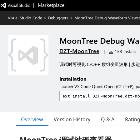
|   Marketplace
Visual Studio Code
>
Debuggers
>
MoonTree Debug Waveform Viewe
MoonTree Debug Wav
DZT-MoonTree
|
153 installs
调试时可视化 C/C++ 数组变量波形 | 步进自
Installation
Launch VS Code Quick Open (
), p
Ctrl+P
Overview
Version History
Q & A
Ratin
MoonTree 调试波形查看器