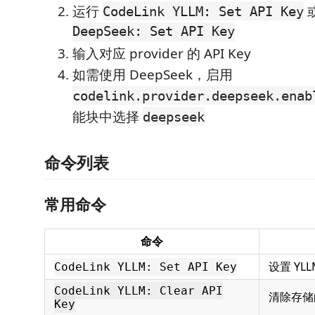
运行
CodeLink YLLM: Set API Key
DeepSeek: Set API Key
输入对应 provider 的 API Key
如需使用 DeepSeek，启用
codelink.provider.deepseek.enab
能块中选择
deepseek
命令列表
常用命令
命令
设置 YLLM
CodeLink YLLM: Set API Key
CodeLink YLLM: Clear API
清除存储的 
Key