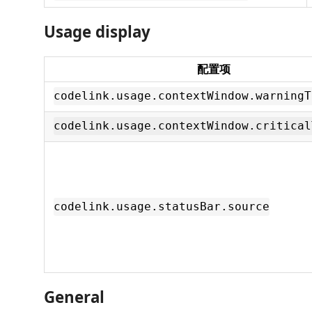
Usage display
配置项
codelink.usage.contextWindow.warningT
codelink.usage.contextWindow.critical
codelink.usage.statusBar.source
General