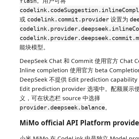
。用户可将
flash
codelink.codeSuggestion.inlineCompl
或
设置为
codelink.commit.provider
de
codelink.provider.deepseek.inlineCo
codelink.provider.deepseek.commit.m
能块模型。
DeepSeek Chat 和 Commit 使用官方 Chat Co
Inline completion 使用官方 beta Completio
DeepSeek 不提供 Edit prediction capab
Edit prediction provider 选项中。
义，可在状态栏 source 中选择
。
provider.deepseek.balance
MiMo official API Platform provide
小米 MiMo 在 CodeLink 中是独立 Model p