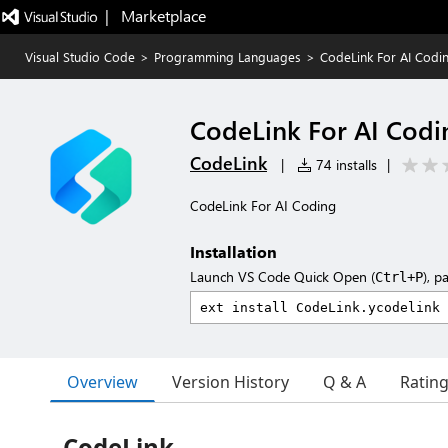
|   Marketplace
Visual Studio Code
>
Programming Languages
>
CodeLink For AI Codi
CodeLink For AI Codi
CodeLink
|
74 installs
|
CodeLink For AI Coding
Installation
Launch VS Code Quick Open (
), p
Ctrl+P
Overview
Version History
Q & A
Ratin
CodeLink