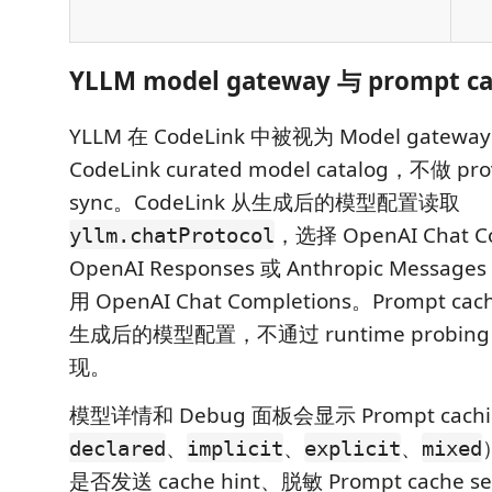
YLLM model gateway 与 prompt ca
YLLM 在 CodeLink 中被视为 Model gat
CodeLink curated model catalog，不做 prov
sync。CodeLink 从生成后的模型配置读取
，选择 OpenAI Chat C
yllm.chatProtocol
OpenAI Responses 或 Anthropic Messa
用 OpenAI Chat Completions。Prompt 
生成后的模型配置，不通过 runtime probi
现。
模型详情和 Debug 面板会显示 Prompt cachin
、
、
、
declared
implicit
explicit
mixed
是否发送 cache hint、脱敏 Prompt cache s