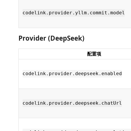
codelink.provider.yllm.commit.model
Provider (DeepSeek)
配置项
codelink.provider.deepseek.enabled
codelink.provider.deepseek.chatUrl