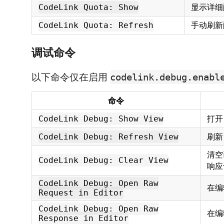
显示详细
CodeLink Quota: Show
手动刷新
CodeLink Quota: Refresh
调试命令
以下命令仅在启用
codelink.debug.enabl
命令
打开 
CodeLink Debug: Show View
刷新 
CodeLink Debug: Refresh View
清空
CodeLink Debug: Clear View
响应
CodeLink Debug: Open Raw
在编
Request in Editor
CodeLink Debug: Open Raw
在编
Response in Editor