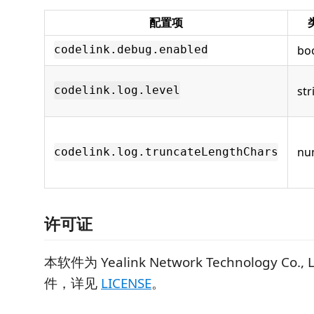
配置项
bo
codelink.debug.enabled
str
codelink.log.level
nu
codelink.log.truncateLengthChars
许可证
本软件为 Yealink Network Technology Co.
件，详见
LICENSE
。