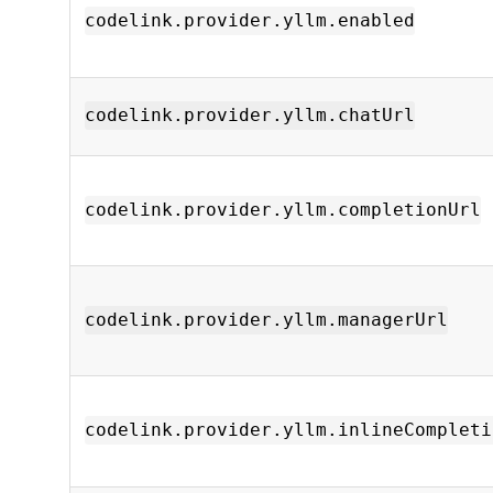
codelink.provider.yllm.enabled
codelink.provider.yllm.chatUrl
codelink.provider.yllm.completionUrl
codelink.provider.yllm.managerUrl
codelink.provider.yllm.inlineCompleti