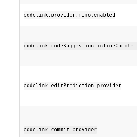
codelink.provider.mimo.enabled
codelink.codeSuggestion.inlineComplet
codelink.editPrediction.provider
codelink.commit.provider