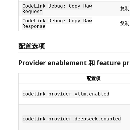
CodeLink Debug: Copy Raw
复制
Request
CodeLink Debug: Copy Raw
复制
Response
配置选项
Provider enablement 和 feature pr
配置项
codelink.provider.yllm.enabled
codelink.provider.deepseek.enabled