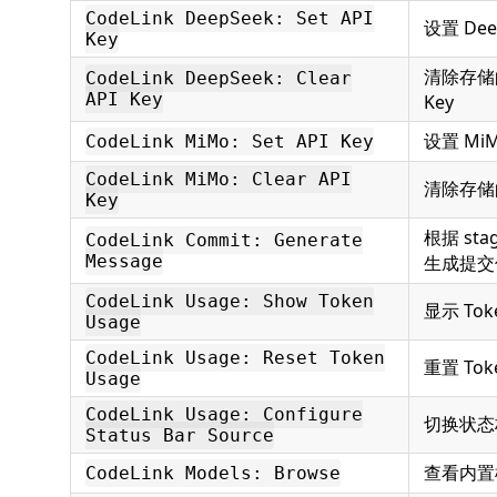
CodeLink DeepSeek: Set API
设置 Deep
Key
清除存储的 
CodeLink DeepSeek: Clear
API Key
Key
设置 MiMo
CodeLink MiMo: Set API Key
CodeLink MiMo: Clear API
清除存储的 
Key
根据 stag
CodeLink Commit: Generate
Message
生成提交
CodeLink Usage: Show Token
显示 To
Usage
CodeLink Usage: Reset Token
重置 Tok
Usage
CodeLink Usage: Configure
切换状态
Status Bar Source
查看内置
CodeLink Models: Browse