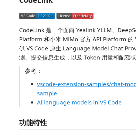
CodeLink 是一个面向 Yealink YLLM、DeepS
Platform 和小米 MiMo 官方 API Platform 
供 VS Code 原生 Language Model Chat 
测、提交信息生成，以及 Token 用量和配额
参考：
vscode-extension-samples/chat-mod
sample
AI language models in VS Code
功能特性