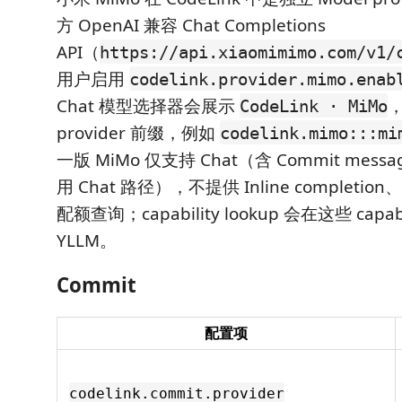
方 OpenAI 兼容 Chat Completions
API（
https://api.xiaomimimo.com/v1/
用户启用
codelink.provider.mimo.enab
Chat 模型选择器会展示
，
CodeLink · MiMo
provider 前缀，例如
codelink.mimo:::mi
一版 MiMo 仅支持 Chat（含 Commit message
用 Chat 路径），不提供 Inline completion、Ed
配额查询；capability lookup 会在这些 capa
YLLM。
Commit
配置项
codelink.commit.provider