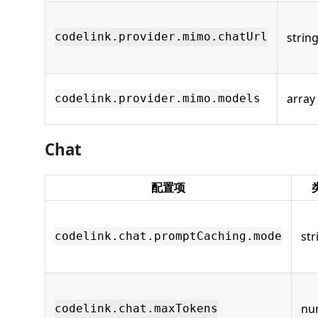
strin
codelink.provider.mimo.chatUrl
array
codelink.provider.mimo.models
Chat
配置项
str
codelink.chat.promptCaching.mode
nu
codelink.chat.maxTokens