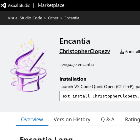
|   Marketplace
Visual Studio Code
>
Other
>
Encantia
Encantia
ChristopherClopezv
|
6 instal
Lenguaje encantia
Installation
Launch VS Code Quick Open (
), p
Ctrl+P
Overview
Version History
Q & A
Ratin
Encantia Lang