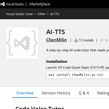
|   Marketplace
Visual Studio Code
>
Other
>
AI-TTS
AI-TTS
ChenMilin
|
13 installs
|
A step-by-step AI code tutor that reads y
Installation
Launch VS Code Quick Open (
), p
Ctrl+P
Overview
Version History
Q & A
Ratin
Code Voice Tutor