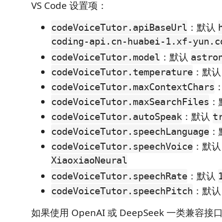
VS Code 设置项：
：默认
codeVoiceTutor.apiBaseUrl
coding-api.cn-huabei-1.xf-yun.c
：默认
codeVoiceTutor.model
astro
：默
codeVoiceTutor.temperature
codeVoiceTutor.maxContextChars
：
codeVoiceTutor.maxSearchFiles
：默认
codeVoiceTutor.autoSpeak
t
：
codeVoiceTutor.speechLanguage
：默
codeVoiceTutor.speechVoice
XiaoxiaoNeural
：默认
codeVoiceTutor.speechRate
：默
codeVoiceTutor.speechPitch
如果使用 OpenAI 或 DeepSeek 一类兼