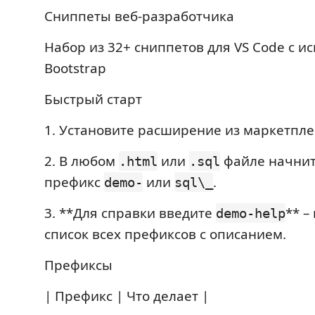
Сниппеты веб-разработчика
Набор из 32+ сниппетов для VS Code с 
Bootstrap
Быстрый старт
1. Установите расширение из маркетпле
2. В любом
или
файле начнит
.html
.sql
префикс
или
.
demo-
sql\_
3. **Для справки введите
** –
demo-help
список всех префиксов с описанием.
Префиксы
| Префикс | Что делает |