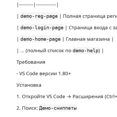
|---------|-------------|
|
| Полная страница рег
demo-reg-page
|
| Страница входа с з
demo-login-page
|
| Главная магазина |
demo-home-page
| ... (полный список по
) |
demo-help
Требования
- VS Code версии 1.80+
Установка
1. Откройте VS Code → Расширения (Ctrl+
2. Поиск:
Демо-сниппеты