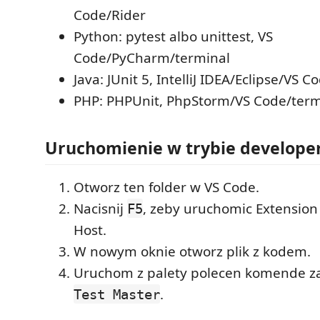
Code/Rider
Python: pytest albo unittest, VS
Code/PyCharm/terminal
Java: JUnit 5, IntelliJ IDEA/Eclipse/VS C
PHP: PHPUnit, PhpStorm/VS Code/term
Uruchomienie w trybie develope
Otworz ten folder w VS Code.
Nacisnij
, zeby uruchomic Extensio
F5
Host.
W nowym oknie otworz plik z kodem.
Uruchom z palety polecen komende za
.
Test Master