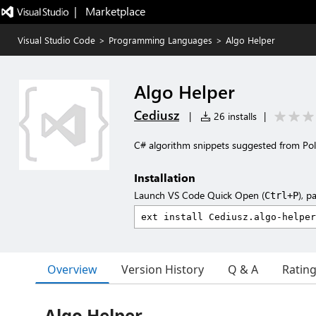
|   Marketplace
Visual Studio Code
>
Programming Languages
>
Algo Helper
Algo Helper
Cediusz
|
26 installs
|
C# algorithm snippets suggested from Pol
Installation
Launch VS Code Quick Open (
), p
Ctrl+P
Overview
Version History
Q & A
Ratin
Algo Helper