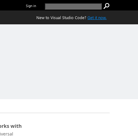
Sign in
New to Visual Studio Code?
Get it now.
rks with
iversal