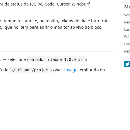
 de status da IDE (VS Code, Cursor, Windsurf,
Mo
Ver
 tempo restante e, no tooltip, tokens do dia e burn rate
Rel
Clique no item para abrir o monitor ao vivo do bloco.
Las
Pub
Uni
Rep
…
→ selecione
.
contador-claude-1.0.0.vsix
Code (
) via
ccusage
, embutido no
~/.claude/projects