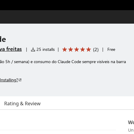
de
va freitas
(
2
)
|
25 installs
|
|
Free
são 5h / semana) e consumo do Claude Code sempre visíveis na barra
Installing?
Rating & Review
Wo
Un