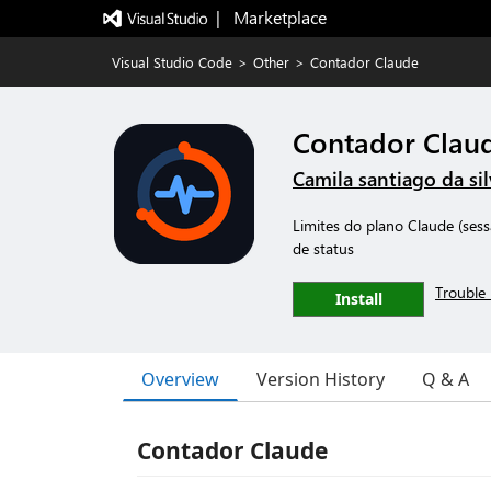
|   Marketplace
Visual Studio Code
>
Other
>
Contador Claude
Contador Clau
Camila santiago da sil
Limites do plano Claude (ses
de status
Trouble 
Install
Overview
Version History
Q & A
Contador Claude