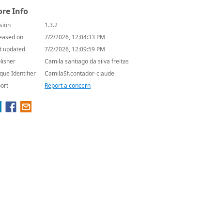
re Info
sion
1.3.2
eased on
7/2/2026, 12:04:33 PM
t updated
7/2/2026, 12:09:59 PM
lisher
Camila santiago da silva freitas
que Identifier
CamilaSf.contador-claude
ort
Report a concern