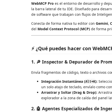
WebMCP Pro
es el entorno de desarrollo y dep
la barra lateral de tu IDE. Diseñado para desa
de software que trabajan con flujos de Inteligenc
Conecta de forma nativa tu editor con
Gemini
,
C
del
Model Context Protocol (MCP)
de forma pri
⚡ ¿Qué puedes hacer con WebMCP
1. 🔎 Inspector & Depurador de Pro
Envía fragmentos de código, texto o archivos co
Integración Instantánea (
):
Seleccio
Alt+K
un solo atajo de teclado, envíalo como con
Arrastrar y Soltar (Drag & Drop):
Arrastra
explorador a la zona de caída del panel lat
2. 🤖 Agentes Especializados de Inge