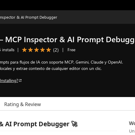
spector & AI Prompt Debugger
MCP Inspector & AI Prompt Debugg
(
2
)
 installs
|
|
Free
mpts para flujos de IA con soporte MCP, Gemini, Claude y OpenAI.
cales y extrae contexto de cualquier editor con un clic.
Installing?
Rating & Review
& AI Prompt Debugger 🚀
Wo
Un