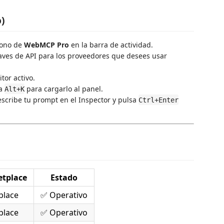
o)
icono de
WebMCP Pro
en la barra de actividad.
aves de API para los proveedores que desees usar
tor activo.
na
para cargarlo al panel.
Alt+K
 escribe tu prompt en el Inspector y pulsa
Ctrl+Enter
etplace
Estado
place
✅ Operativo
place
✅ Operativo