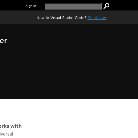
Sign in
New to Visual Studio Code?
Get it now.
er
rks with
iversal