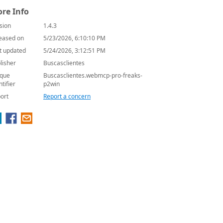
re Info
sion
1.4.3
eased on
5/23/2026, 6:10:10 PM
t updated
5/24/2026, 3:12:51 PM
lisher
Buscasclientes
que
Buscasclientes.webmcp-pro-freaks-
ntifier
p2win
ort
Report a concern