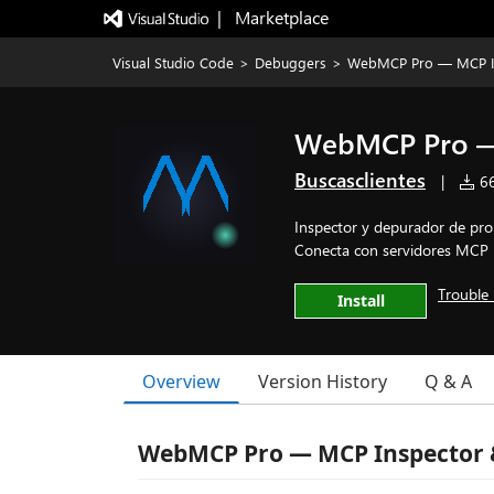
|   Marketplace
Visual Studio Code
>
Debuggers
>
WebMCP Pro — MCP In
WebMCP Pro — 
Buscasclientes
|
66
Inspector y depurador de pro
Conecta con servidores MCP lo
Trouble 
Install
Overview
Version History
Q & A
WebMCP Pro — MCP Inspector 