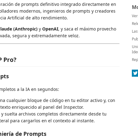
uración de prompts definitivo integrado directamente en
Mo
rrolladores modernos, ingenieros de prompts y creadores
Ver
ia Artificial de alto rendimiento.
Rel
laude (Anthropic)
y
OpenAI
, y saca el máximo provecho
Las
vada, segura y extremadamente veloz.
Pub
Uni
Ide
 Pro?
Rep
mpts
mpletos a la IA en segundos:
na cualquier bloque de código en tu editor activo y, con
texto enriquecido al panel del Inspector.
 y suelta archivos completos directamente desde tu
eral para cargarlos en el contexto al instante.
niería de Prompts