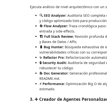
Ejecuta análisis de nivel arquitectónico con un so
🔍 SEO Analyzer:
Auditoría SEO completa c
y código optimizado listo para producción
🔄 Flow Analyzer:
Traza cronológica paso a
entrada y side-effects.
🏗️ Full Stack Review:
Revisión profunda de
y Bases de Datos / APIs.
🐛 Bug Hunter:
Búsqueda exhaustiva de ed
vulnerabilidades críticas con su correspo
✨ Refactor Pro:
Refactorización automatiz
🔒 Security Audit:
Auditoría de seguridad 
robustecer tu código.
📝 Doc Generator:
Generación profesional 
README.md.
⚡ Performance:
Optimización Big O de alg
estimado.
3. ➕ Creador de Agentes Personaliza