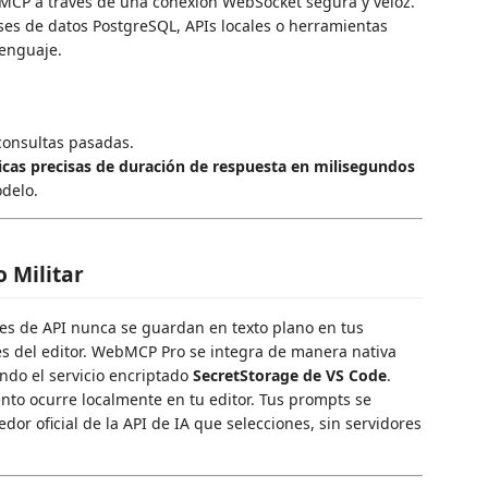
e MCP a través de una conexión WebSocket segura y veloz.
ses de datos PostgreSQL, APIs locales o herramientas
lenguaje.
consultas pasadas.
cas precisas de duración de respuesta en milisegundos
delo.
o Militar
es de API nunca se guardan en texto plano en tus
es del editor. WebMCP Pro se integra de manera nativa
ando el servicio encriptado
SecretStorage de VS Code
.
to ocurre localmente en tu editor. Tus prompts se
dor oficial de la API de IA que selecciones, sin servidores