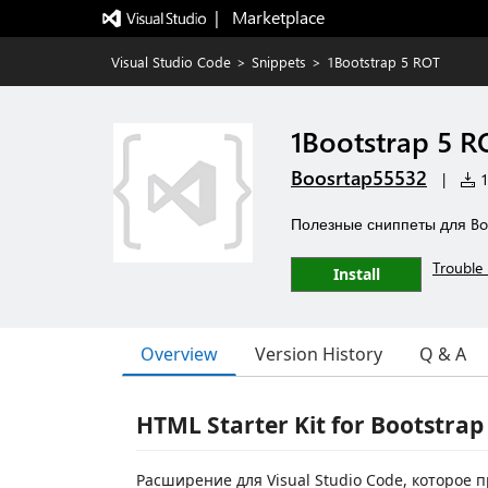
|   Marketplace
Visual Studio Code
>
Snippets
>
1Bootstrap 5 ROT
1Bootstrap 5 R
Boosrtap55532
|
1
Полезные сниппеты для Boo
Trouble 
Install
Overview
Version History
Q & A
HTML Starter Kit for Bootstrap
Расширение для Visual Studio Code, которое 