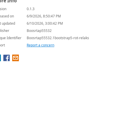
re Info
sion
0.1.3
eased on
6/9/2026, 8:50:47 PM
t updated
6/10/2026, 3:00:42 PM
lisher
Boosrtap55532
que Identifier
Boosrtap55532.1bootstrap5-rot-relaks
ort
Report a concern