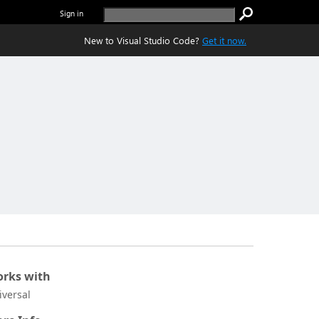
Sign in
New to Visual Studio Code?
Get it now.
rks with
iversal