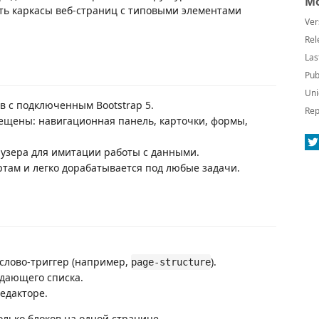
Mo
вать каркасы веб-страниц с типовыми элементами
Ver
Rel
Las
Pub
Uni
в с подключенным Bootstrap 5.
Rep
ещены: навигационная панель, карточки, формы,
узера для имитации работы с данными.
ртам и легко дорабатывается под любые задачи.
слово-триггер (например,
).
page-structure
дающего списка.
редакторе.
лько блоков на одной странице.