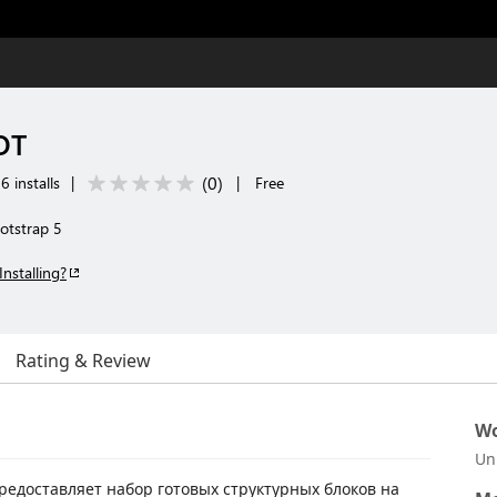
OT
(
0
)
6 installs
|
|
Free
tstrap 5
Installing?
Rating & Review
Wo
Un
предоставляет набор готовых структурных блоков на