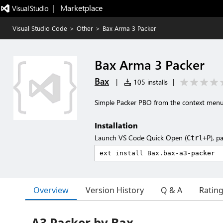
|   Marketplace
Visual Studio Code
>
Other
>
Bax Arma 3 Packer
Bax Arma 3 Packer
Bax
|
105 installs
|
Simple Packer PBO from the context men
Installation
Launch VS Code Quick Open (
), p
Ctrl+P
Overview
Version History
Q & A
Ratin
A3 Packer by.Bax