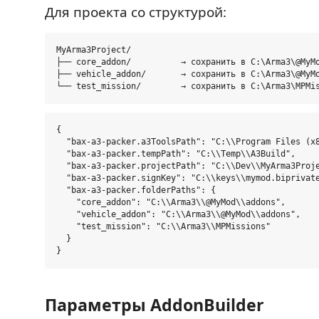
Для проекта со структурой:
MyArma3Project/

├── core_addon/          → сохранить в C:\Arma3\@MyMo
├── vehicle_addon/       → сохранить в C:\Arma3\@MyMo
{

  "bax-a3-packer.a3ToolsPath": "C:\\Program Files (x8
  "bax-a3-packer.tempPath": "C:\\Temp\\A3Build",

  "bax-a3-packer.projectPath": "C:\\Dev\\MyArma3Proje
  "bax-a3-packer.signKey": "C:\\keys\\mymod.biprivate
  "bax-a3-packer.folderPaths": {

    "core_addon": "C:\\Arma3\\@MyMod\\addons",

    "vehicle_addon": "C:\\Arma3\\@MyMod\\addons",

    "test_mission": "C:\\Arma3\\MPMissions"

  }

Параметры AddonBuilder