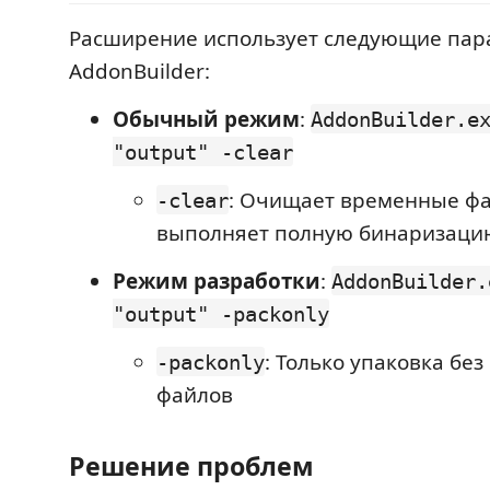
Расширение использует следующие па
AddonBuilder:
Обычный режим
:
AddonBuilder.e
"output" -clear
: Очищает временные ф
-clear
выполняет полную бинаризаци
Режим разработки
:
AddonBuilder.
"output" -packonly
: Только упаковка бе
-packonly
файлов
Решение проблем