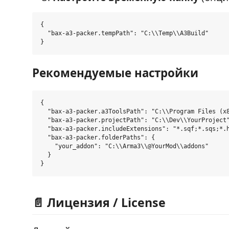
{

  "bax-a3-packer.tempPath": "C:\\Temp\\A3Build"

Рекомендуемые настройки
{

  "bax-a3-packer.a3ToolsPath": "C:\\Program Files (x8
  "bax-a3-packer.projectPath": "C:\\Dev\\YourProject"
  "bax-a3-packer.includeExtensions": "*.sqf;*.sqs;*.h
  "bax-a3-packer.folderPaths": {

    "your_addon": "C:\\Arma3\\@YourMod\\addons"

  }

📄 Лицензия / License