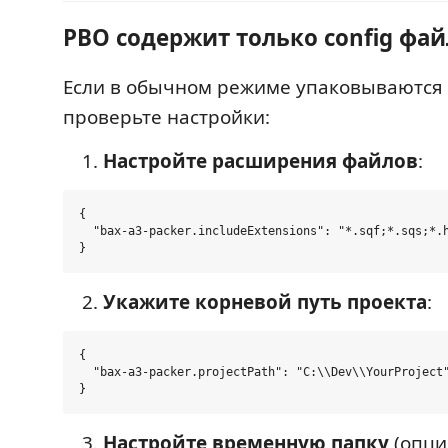
PBO содержит только config фа
Если в обычном режиме упаковываются 
проверьте настройки:
Настройте расширения файлов
:
{

  "bax-a3-packer.includeExtensions": "*.sqf;*.sqs;*.h
Укажите корневой путь проекта
:
{

  "bax-a3-packer.projectPath": "C:\\Dev\\YourProject"
Настройте временную папку
(опци