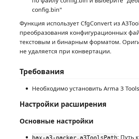
по файлу config.bin и выберите "Де
config.bin"
Функция использует CfgConvert из A3Too
преобразования конфигурационных фа
текстовым и бинарным форматом. Ориг
не удаляется при конвертации.
Требования
Необходимо установить Arma 3 Tool
Настройки расширения
Основные настройки
: Путь 
bax-a3-packer.a3ToolsPath