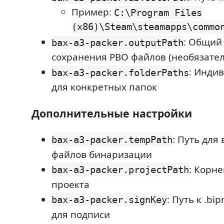
Пример:
C:\Program Files
(x86)\Steam\steamapps\commo
: Общий 
bax-a3-packer.outputPath
сохранения PBO файлов (необязате
: Инди
bax-a3-packer.folderPaths
для конкретных папок
Дополнительные настройки
: Путь для
bax-a3-packer.tempPath
файлов бинаризации
: Корне
bax-a3-packer.projectPath
проекта
: Путь к .bi
bax-a3-packer.signKey
для подписи