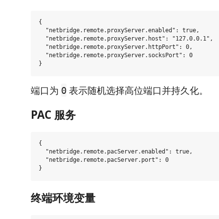
{

  "netbridge.remote.proxyServer.enabled": true,

  "netbridge.remote.proxyServer.host": "127.0.0.1",

  "netbridge.remote.proxyServer.httpPort": 0,

  "netbridge.remote.proxyServer.socksPort": 0

端口为
表示随机选择高位端口并持久化。
0
PAC 服务
{

  "netbridge.remote.pacServer.enabled": true,

  "netbridge.remote.pacServer.port": 0

终端环境变量