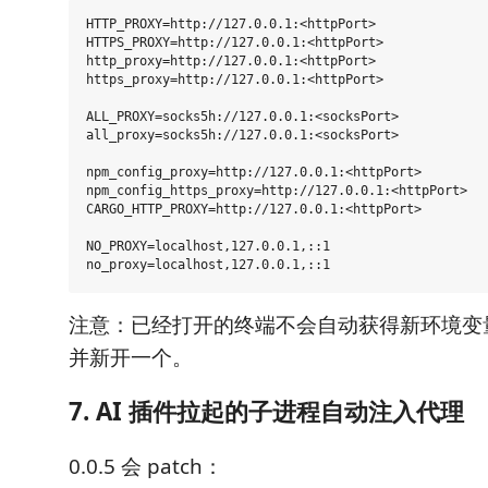
HTTP_PROXY=http://127.0.0.1:<httpPort>

HTTPS_PROXY=http://127.0.0.1:<httpPort>

http_proxy=http://127.0.0.1:<httpPort>

https_proxy=http://127.0.0.1:<httpPort>

ALL_PROXY=socks5h://127.0.0.1:<socksPort>

all_proxy=socks5h://127.0.0.1:<socksPort>

npm_config_proxy=http://127.0.0.1:<httpPort>

npm_config_https_proxy=http://127.0.0.1:<httpPort>

CARGO_HTTP_PROXY=http://127.0.0.1:<httpPort>

NO_PROXY=localhost,127.0.0.1,::1

注意：已经打开的终端不会自动获得新环境变
并新开一个。
7. AI 插件拉起的子进程自动注入代理
0.0.5 会 patch：