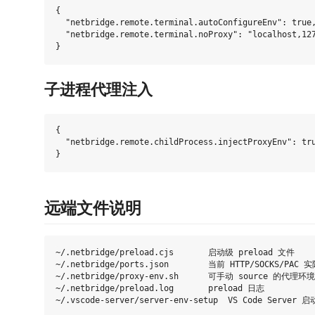
{

  "netbridge.remote.terminal.autoConfigureEnv": true,
  "netbridge.remote.terminal.noProxy": "localhost,127
子进程代理注入
{

  "netbridge.remote.childProcess.injectProxyEnv": tru
远端文件说明
~/.netbridge/preload.cjs       启动级 preload 文件

~/.netbridge/ports.json        当前 HTTP/SOCKS/PAC 
~/.netbridge/proxy-env.sh      可手动 source 的代理环
~/.netbridge/preload.log       preload 日志
