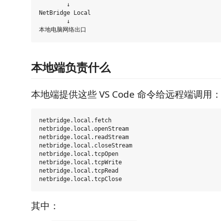
        ↓

NetBridge Local

        ↓

本地端负责什么
本地端提供这些 VS Code 命令给远程端调用
netbridge.local.fetch

netbridge.local.openStream

netbridge.local.readStream

netbridge.local.closeStream

netbridge.local.tcpOpen

netbridge.local.tcpWrite

netbridge.local.tcpRead

其中：