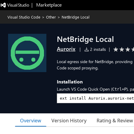
|   Marketplace
Visual Studio Code
>
Other
>
NetBridge Local
NetBridge Local
Aurorix
|
2 installs
|
Local egress side for NetBridge, providi
Code scoped proxying.
Installation
Launch VS Code Quick Open (
), p
Ctrl+P
Overview
Version History
Rating & Review