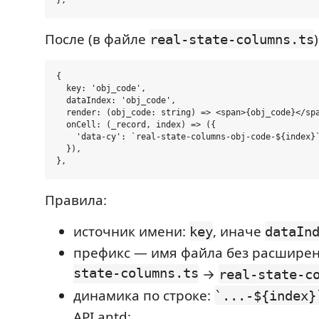
После (в файле
)
real-state-columns.ts
{

  key: 'obj_code',

  dataIndex: 'obj_code',

  render: (obj_code: string) => <span>{obj_code}</spa
  onCell: (_record, index) => ({

    'data-cy': `real-state-columns-obj-code-${index}`
  }),

Правила:
источник имени:
, иначе
key
dataIn
префикс — имя файла без расширен
state-columns.ts
→
real-state-c
динамика по строке:
`...-${index}
API antd;