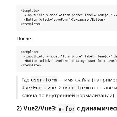
<template>

  <InputField v-model="form.phone" label="Телефон" />
  <Button @click="saveForm">Сохранить</Button>

После:
<template>

  <InputField v-model="form.phone" label="Телефон" da
  <Button @click="saveForm" data-cy="user-form-savefo
Где
— имя файла (наприме
user-form
->
в составе 
UserForm.vue
user-form
ключа по внутренней нормализации).
2) Vue2/Vue3:
с динамиче
v-for