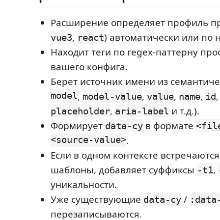
Расширение определяет профиль пр
,
) автоматически или по 
vue3
react
Находит теги по regex-паттерну пр
вашего конфига.
Берет источник имени из семантиче
model
,
,
,
,
model-value
value
name
id
,
и т.д.).
placeholder
aria-label
Формирует
в формате
data-cy
<fil
<source-value>
.
Если в одном контексте встречаютс
шаблоны, добавляет суффиксы
,
-t1
уникальности.
Уже существующие
/
data-cy
:data
перезаписываются.