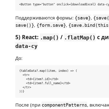
Поддерживаются формы:
,
{save}
{save
,
,
save()}
{form.save}
{save.bind(this
5) React:
/
с д
.map()
.flatMap()
data-cy
До:
{tableData?.map((item, index) => (

  <tr>

    <td>{item?.id}</td>

    <td>{item?.full_name}</td>

  </tr>

После (при
, включ
componentPatterns