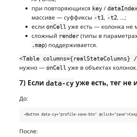
при повторяющихся
/
key
dataInde
массиве — суффиксы
,
, …;
-t1
-t2
если
уже есть — колонка не 
onCell
сложный
(типы в параметра
render
) поддерживается.
.map
<Table columns={realStateColumns} /
нужно —
уже в объектах колонок
onCell
7) Если
уже есть, тег не
data-cy
До:
После: