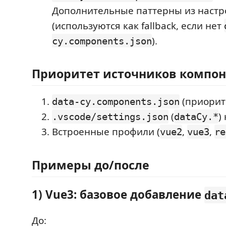
Дополнительные паттерны из настр
(используются как fallback, если нет
).
cy.components.json
Приоритет источников компон
(приорит
data-cy.components.json
(
)
.vscode/settings.json
dataCy.*
Встроенные профили (
,
,
vue2
vue3
re
Примеры до/после
1) Vue3: базовое добавление
dat
До: