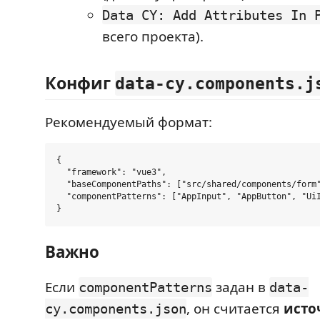
Data CY: Add Attributes In 
всего проекта).
Конфиг
data-cy.components.j
Рекомендуемый формат:
{

  "framework": "vue3",

  "baseComponentPaths": ["src/shared/components/form"
  "componentPatterns": ["AppInput", "AppButton", "UiI
Важно
Если
задан в
componentPatterns
data-
, он считается
исто
cy.components.json