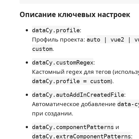
Описание ключевых настроек
:
dataCy.profile
Профиль проекта:
auto | vue2 | v
.
custom
:
dataCy.customRegex
Кастомный regex для тегов (использу
).
dataCy.profile = custom
:
dataCy.autoAddInCreatedFile
Автоматическое добавление
data-c
при создании.
и
dataCy.componentPatterns
:
dataCy.extraComponentPatterns