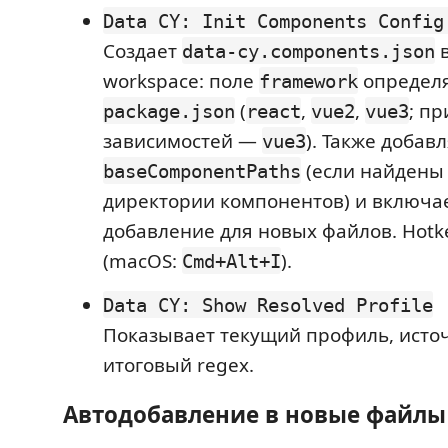
Data CY: Init Components Config
Создает
в
data-cy.components.json
workspace: поле
определя
framework
(
,
,
; пр
package.json
react
vue2
vue3
зависимостей —
). Также добав
vue3
(если найдены
baseComponentPaths
директории компонентов) и включае
добавление для новых файлов. Hotk
(macOS:
).
Cmd+Alt+I
Data CY: Show Resolved Profile
Показывает текущий профиль, исто
итоговый regex.
Автодобавление в новые файлы