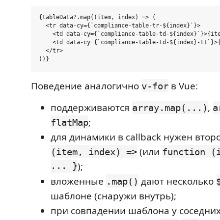
{tableData?.map((item, index) => (

  <tr data-cy={`compliance-table-tr-${index}`}>

    <td data-cy={`compliance-table-td-${index}`}>{ite
    <td data-cy={`compliance-table-td-${index}-t1`}>{
  </tr>

Поведение аналогично
в Vue:
v-for
поддерживаются
,
array.map(...)
a
;
flatMap
для динамики в callback нужен втор
(или
(item, index) =>
function (
... }
);
вложенные
дают несколько
.map()
шаблоне (снаружи внутрь);
при совпадении шаблона у соседних