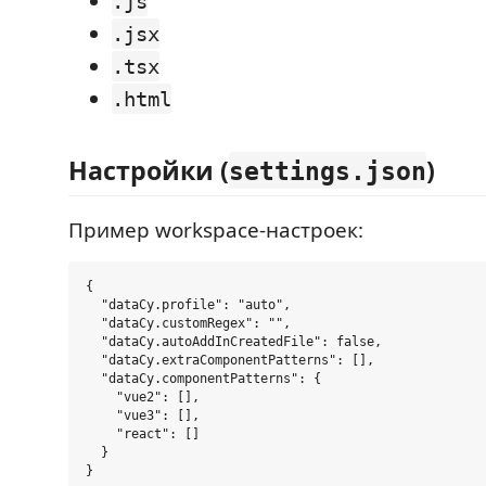
.js
.jsx
.tsx
.html
Настройки (
)
settings.json
Пример workspace-настроек:
{

  "dataCy.profile": "auto",

  "dataCy.customRegex": "",

  "dataCy.autoAddInCreatedFile": false,

  "dataCy.extraComponentPatterns": [],

  "dataCy.componentPatterns": {

    "vue2": [],

    "vue3": [],

    "react": []

  }
