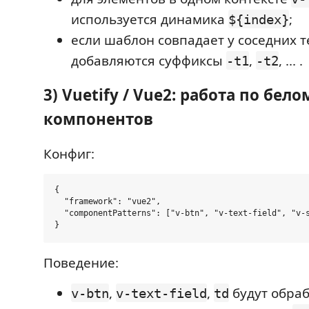
используется динамика
;
${index}
если шаблон совпадает у соседних т
добавляются суффиксы
,
, ... .
-t1
-t2
3) Vuetify / Vue2: работа по бел
компонентов
Конфиг:
{

  "framework": "vue2",

  "componentPatterns": ["v-btn", "v-text-field", "v-s
Поведение:
,
,
будут обра
v-btn
v-text-field
td