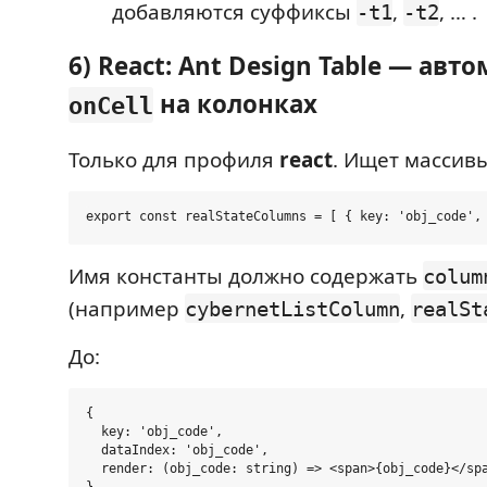
добавляются суффиксы
,
, … .
-t1
-t2
6) React: Ant Design Table — ав
на колонках
onCell
Только для профиля
react
. Ищет массивы
Имя константы должно содержать
colum
(например
,
cybernetListColumn
realSt
До:
{

  key: 'obj_code',

  dataIndex: 'obj_code',

  render: (obj_code: string) => <span>{obj_code}</spa