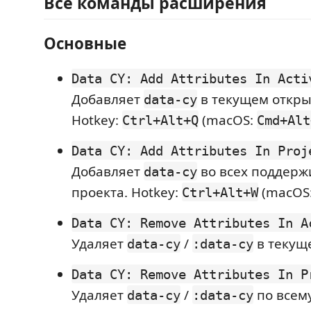
Все команды расширения
Основные
Data CY: Add Attributes In Acti
Добавляет
в текущем откры
data-cy
Hotkey:
(macOS:
Ctrl+Alt+Q
Cmd+Alt
Data CY: Add Attributes In Proj
Добавляет
во всех поддер
data-cy
проекта. Hotkey:
(macOS
Ctrl+Alt+W
Data CY: Remove Attributes In A
Удаляет
/
в текущ
data-cy
:data-cy
Data CY: Remove Attributes In P
Удаляет
/
по всему
data-cy
:data-cy