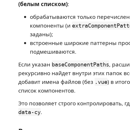
(белым списком)
:
обрабатываются только перечисле
компоненты (и
extraComponentPatt
заданы);
встроенные широкие паттерны про
подмешиваются.
Если указан
, расш
baseComponentPaths
рекурсивно найдет внутри этих папок в
добавит имена файлов (без
) в ито
.vue
список компонентов.
Это позволяет строго контролировать, г
.
data-cy