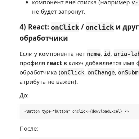
компонент вне списка (например
v-
не будет затронут.
4) React:
/
и дру
onClick
onclick
обработчики
Если у компонента нет
,
,
name
id
aria-la
профиля
react
в ключ добавляется имя 
обработчика (
,
,
onClick
onChange
onSubm
атрибута не важен).
До:
После: