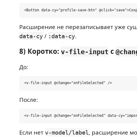
Расширение не перезаписывает уже су
/
.
data-cy
:data-cy
8) Коротко:
с
v-file-input
@chan
До:
После:
Если нет
, расширение мо
v-model/label