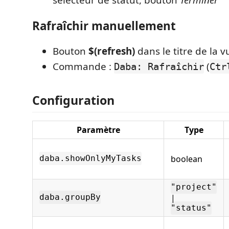
sélecteur de statut, bouton
Terminer
Rafraîchir manuellement
Bouton
$(refresh)
dans le titre de la v
Commande :
(
Daba: Rafraîchir
Ctr
Configuration
Paramètre
Type
boolean
daba.showOnlyMyTasks
"project"
|
daba.groupBy
"status"