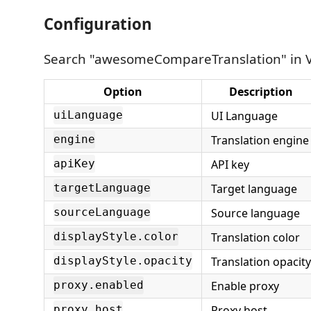
Configuration
Search "awesomeCompareTranslation" in V
Option
Description
UI Language
uiLanguage
Translation engine
engine
API key
apiKey
Target language
targetLanguage
Source language
sourceLanguage
Translation color
displayStyle.color
Translation opacity
displayStyle.opacity
Enable proxy
proxy.enabled
Proxy host
proxy.host