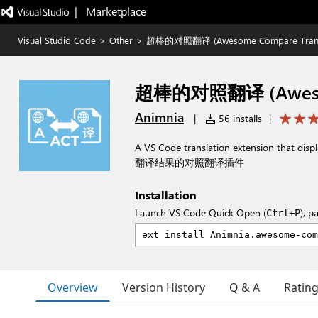
|   Marketplace
Visual Studio Code
>
Other
>
超棒的对照翻译 (Awesome Compare Transl
超棒的对照翻译 (Awesome
Animnia
|
56 installs
|
A VS Code translation extension that di
翻译结果的对照翻译插件
Installation
Launch VS Code Quick Open (
), p
Ctrl+P
Overview
Version History
Q & A
Ratin