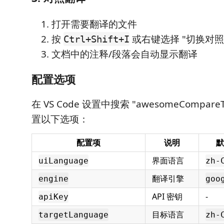
打开需要翻译的文件
按
或右键选择 "切换对照
Ctrl+Shift+I
文档中的注释/段落会自动显示翻译
配置选项
在 VS Code 设置中搜索 "awesomeCompareTr
置以下选项：
配置项
说明
默
界面语言
uiLanguage
zh-
翻译引擎
engine
goo
API 密钥
-
apiKey
目标语言
targetLanguage
zh-