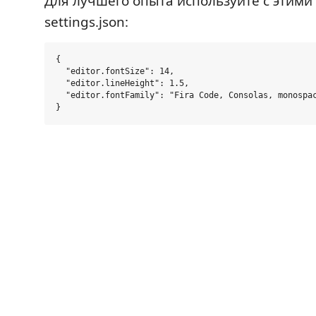
Для лучшего опыта используйте с этими
settings.json:
{

  "editor.fontSize": 14,

  "editor.lineHeight": 1.5,

  "editor.fontFamily": "Fira Code, Consolas, monospac