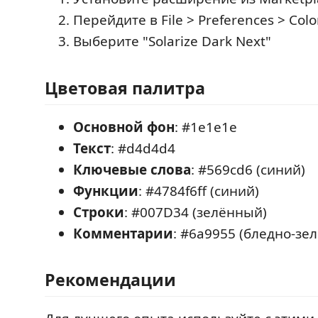
Перейдите в File > Preferences > Col
Выберите "Solarize Dark Next"
Цветовая палитра
Основной фон
: #1e1e1e
Текст
: #d4d4d4
Ключевые слова
: #569cd6 (синий)
Функции
: #4784f6ff (синий)
Строки
: #007D34 (зелённый)
Комментарии
: #6a9955 (бледно-зе
Рекомендации