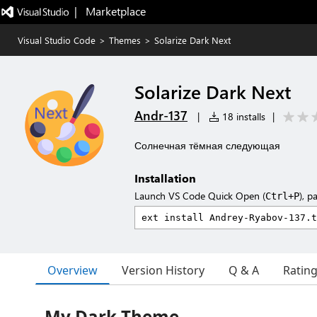
|   Marketplace
Visual Studio Code
>
Themes
>
Solarize Dark Next
Solarize Dark Next
Andr-137
|
18 installs
|
Солнечная тёмная следующая
Installation
Launch VS Code Quick Open (
), p
Ctrl+P
Overview
Version History
Q & A
Ratin
My Dark Theme