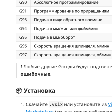
G90
Абсолютное программирование
G91
Программирование по приращениям
G93
Подача в виде обратного времени
G94
Подача в мм/мин или дюйм/мин
G95
Подача в мм/оборот
G96
Скорость вращения шпинделя, м/мин
G97
Скорость вращения шпинделя, об/мин
❗ Любые другие G‑коды будут подсвеч
ошибочные
.
📦 Установка
Скачайте
или установите из
V
.vsix
Marketplace
(ссылка после публикац