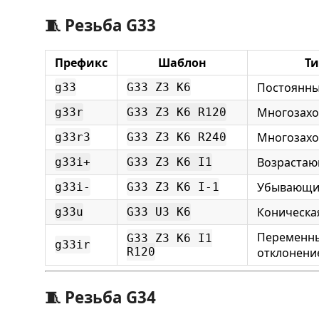
🧵 Резьба G33
Префикс
Шаблон
Ти
Постоянны
g33
G33 Z3 K6
Многозахо
g33r
G33 Z3 K6 R120
Многозахо
g33r3
G33 Z3 K6 R240
Возрастаю
g33i+
G33 Z3 K6 I1
Убывающи
g33i-
G33 Z3 K6 I-1
Коническа
g33u
G33 U3 K6
Переменны
G33 Z3 K6 I1
g33ir
R120
отклонени
🧵 Резьба G34