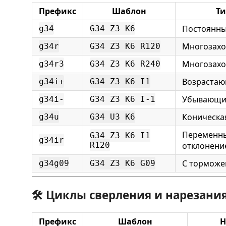
Префикс
Шаблон
Ти
Постоянны
g34
G34 Z3 K6
Многозахо
g34r
G34 Z3 K6 R120
Многозахо
g34r3
G34 Z3 K6 R240
Возрастаю
g34i+
G34 Z3 K6 I1
Убывающи
g34i-
G34 Z3 K6 I-1
Коническа
g34u
G34 U3 K6
Переменны
G34 Z3 K6 I1
g34ir
R120
отклонени
С торможе
g34g09
G34 Z3 K6 G09
🛠️ Циклы сверления и нарезани
Префикс
Шаблон
Н