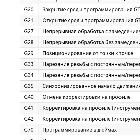
G20
Закрытие среды программирования GT
G21
Открытие среды программирования G
G27
Непрерывная обработка с замедлением
G28
Непрерывная обработка без замедлени
G29
Позиционирование от точки к точке
G33
Нарезание резьбы с постоянным/пер
G34
Нарезание резьбы с постоянным/пер
G35
Синхронизированное начало движени
G40
Отмена корректировки на профиле
G41
Корректировка на профиле (инструмен
G42
Корректировка на профиле (инструмен
G70
Программирование в дюймах