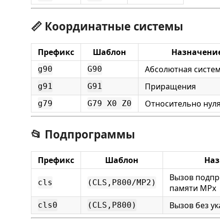
📏 Координатные системы
Префикс
Шаблон
Назначени
Абсолютная систе
g90
G90
Приращения
g91
G91
Относительно нуля
g79
G79 X0 Z0
📂 Подпрограммы
Префикс
Шаблон
Наз
Вызов подпр
cls
(CLS,P800/MP2)
памяти MPx
Вызов без у
cls0
(CLS,P800)