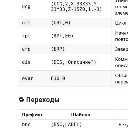
Унив
(UCG,2,X-33X33,Y-
геом
ucg
33Y33,Z-15Z0,1,-3)
элем
Цикл
urt
(URT,0)
Нача
rpt
(RPT,E0)
повт
Заве
erp
(ERP)
Комм
dis
(DIS,"Описание")
описа
Объя
evar
E30=0
пере
🔁 Переходы
Префикс
Шаблон
Без
bnc
(BNC,LABEL)