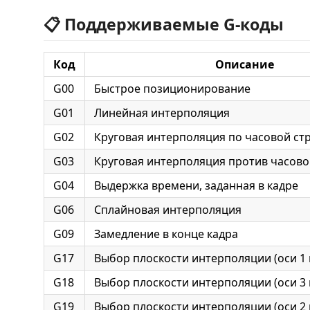
📋 Поддерживаемые G‑коды
Код
Описание
G00
Быстрое позиционирование
G01
Линейная интерполяция
G02
Круговая интерполяция по часовой ст
G03
Круговая интерполяция против часово
G04
Выдержка времени, заданная в кадре
G06
Сплайновая интерполяция
G09
Замедление в конце кадра
G17
Выбор плоскости интерполяции (оси 1 
G18
Выбор плоскости интерполяции (оси 3 
G19
Выбор плоскости интерполяции (оси 2 