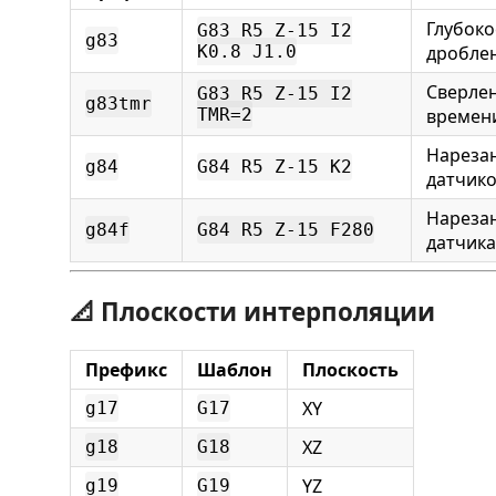
Глубоко
G83 R5 Z-15 I2
g83
K0.8 J1.0
дробле
Сверле
G83 R5 Z-15 I2
g83tmr
TMR=2
времен
Нарезан
g84
G84 R5 Z-15 K2
датчик
Нарезан
g84f
G84 R5 Z-15 F280
датчика
📐 Плоскости интерполяции
Префикс
Шаблон
Плоскость
XY
g17
G17
XZ
g18
G18
YZ
g19
G19