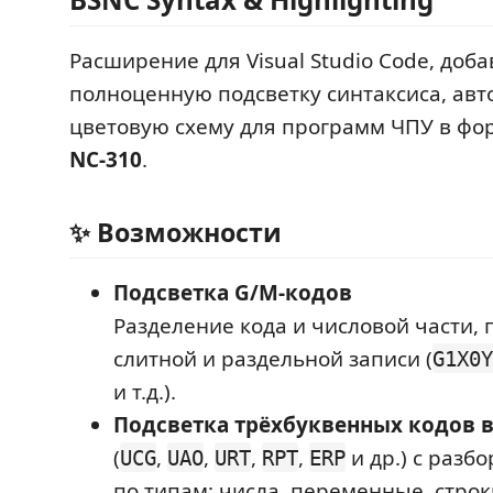
Расширение для Visual Studio Code, до
полноценную подсветку синтаксиса, ав
цветовую схему для программ ЧПУ в ф
NC‑310
.
✨ Возможности
Подсветка G/M‑кодов
Разделение кода и числовой части,
слитной и раздельной записи (
G1X0Y
и т.д.).
Подсветка трёхбуквенных кодов в
(
,
,
,
,
и др.) с разб
UCG
UAO
URT
RPT
ERP
по типам: числа, переменные, строк