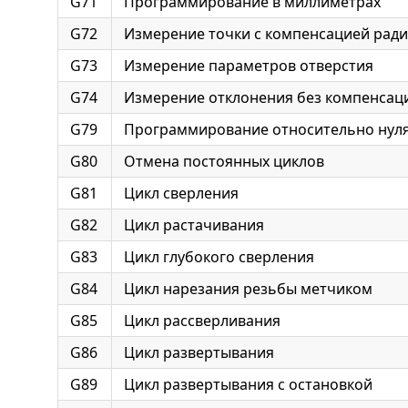
G71
Программирование в миллиметрах
G72
Измерение точки с компенсацией ради
G73
Измерение параметров отверстия
G74
Измерение отклонения без компенсац
G79
Программирование относительно нуля
G80
Отмена постоянных циклов
G81
Цикл сверления
G82
Цикл растачивания
G83
Цикл глубокого сверления
G84
Цикл нарезания резьбы метчиком
G85
Цикл рассверливания
G86
Цикл развертывания
G89
Цикл развертывания с остановкой