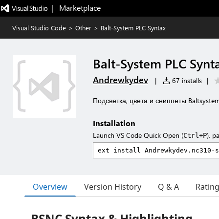
|   Marketplace
Visual Studio Code
>
Other
>
Balt-System PLC Syntax
Balt-System PLC Synt
Andrewkydev
|
67 installs
|
Подсветка, цвета и сниппеты Baltsyste
Installation
Launch VS Code Quick Open (
), p
Ctrl+P
Overview
Version History
Q & A
Ratin
BSNC Syntax & Highlighting