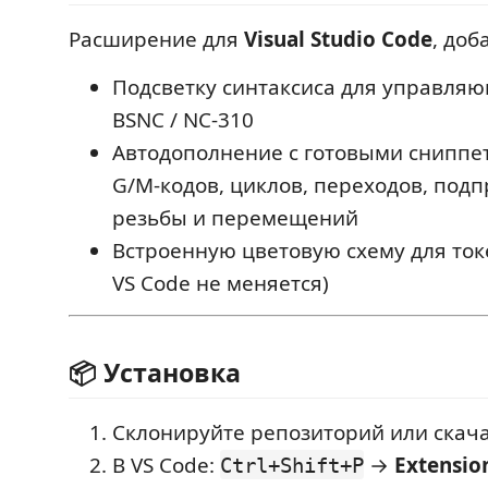
Расширение для
Visual Studio Code
, до
Подсветку синтаксиса для управля
BSNC / NC‑310
Автодополнение с готовыми сниппе
G/M‑кодов, циклов, переходов, под
резьбы и перемещений
Встроенную цветовую схему для ток
VS Code не меняется)
📦 Установка
Склонируйте репозиторий или скач
В VS Code:
→
Extension
Ctrl+Shift+P