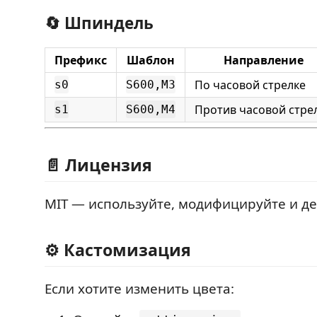
🔄 Шпиндель
Префикс
Шаблон
Направление
По часовой стрелке
s0
S600,M3
Против часовой стре
s1
S600,M4
📄 Лицензия
MIT — используйте, модифицируйте и де
⚙️ Кастомизация
Если хотите изменить цвета: