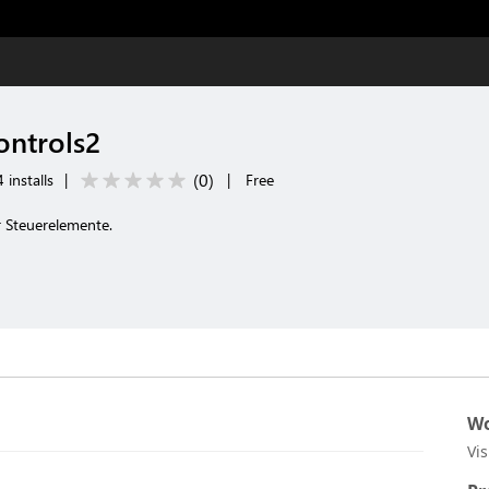
ontrols2
(
0
)
 installs
|
|
Free
 Steuerelemente.
Wo
Vi