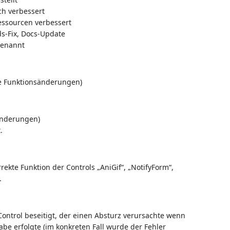
ch verbessert
essourcen verbessert
s-Fix, Docs-Update
benannt
ne Funktionsänderungen)
sänderungen)
.
rrekte Funktion der Controls „AniGif“, „NotifyForm“,
.
Control beseitigt, der einen Absturz verursachte wenn
be erfolgte (im konkreten Fall wurde der Fehler