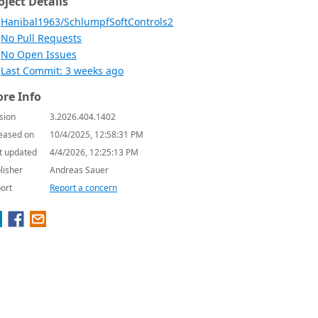
oject Details
Hanibal1963/SchlumpfSoftControls2
No Pull Requests
No Open Issues
Last Commit: 3 weeks ago
re Info
sion
3.2026.404.1402
eased on
10/4/2025, 12:58:31 PM
t updated
4/4/2026, 12:25:13 PM
lisher
Andreas Sauer
ort
Report a concern