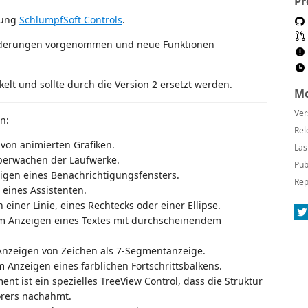
Pr
lung
SchlumpfSoft Controls
.
Änderungen vorgenommen und neue Funktionen
kelt und sollte durch die Version 2 ersetzt werden.
Mo
Ver
n:
Rel
 von animierten Grafiken.
Las
Überwachen der Laufwerke.
Pub
eigen eines Benachrichtigungsfensters.
Rep
 eines Assistenten.
 einer Linie, eines Rechtecks oder einer Ellipse.
zum Anzeigen eines Textes mit durchscheinendem
Anzeigen von Zeichen als 7-Segmentanzeige.
m Anzeigen eines farblichen Fortschrittsbalkens.
nt ist ein spezielles TreeView Control, dass die Struktur
rers nachahmt.