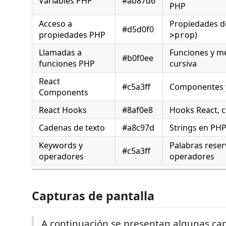
Variables PHP
#ab87d6
PHP
Acceso a
Propiedades de
#d5d0f0
propiedades PHP
)
>prop
Llamadas a
Funciones y mé
#b0f0ee
funciones PHP
cursiva
React
#c5a3ff
Componentes y
Components
React Hooks
#8af0e8
Hooks React, c
Cadenas de texto
#a8c97d
Strings en PHP,
Keywords y
Palabras reser
#c5a3ff
operadores
operadores
Capturas de pantalla
A continuación se presentan algunas ca