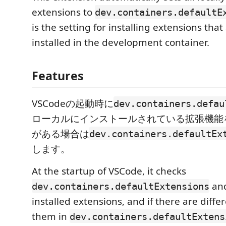
extensions to
dev.containers.defaultE
is the setting for installing extensions that 
installed in the development container.
Features
VSCodeの起動時に
dev.containers.defau
ローカルにインストールされている拡張機能
がある場合は
dev.containers.defaultEx
します。
At the startup of VSCode, it checks
and
dev.containers.defaultExtensions
installed extensions, and if there are differ
them in
dev.containers.defaultExtens