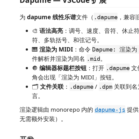
为
dapume 线性乐谱
文件（
，兼容
.dapume
🎨
语法高亮
：调号、速度、音符、休止符
符、多轨括号、和弦记号。
🎹
渲染为 MIDI
：命令
Dapume: 渲染为 
件解析并渲染为同名
。
.mid
🔘
编辑器标题栏按钮
：打开
文
.dapume
角会出现「渲染为 MIDI」按钮。
🗂️
文件关联
：
/
关联到名
.dapume
.dpm
言。
渲染逻辑由 monorepo 内的
提供
dapume-js
无需额外安装）。