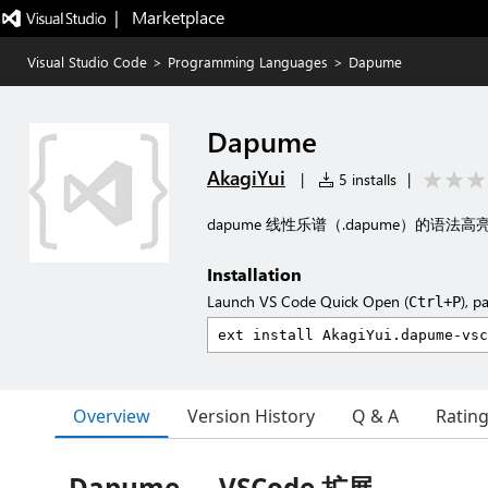
|   Marketplace
Visual Studio Code
>
Programming Languages
>
Dapume
Dapume
AkagiYui
|
5 installs
|
dapume 线性乐谱（.dapume）的语法
Installation
Launch VS Code Quick Open (
), p
Ctrl+P
Overview
Version History
Q & A
Ratin
Dapume — VSCode 扩展