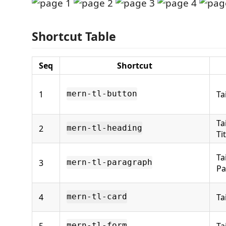
Shortcut Table
Seq
Shortcut
1
Ta
mern-tl-button
Ta
2
mern-tl-heading
Ti
Ta
3
mern-tl-paragraph
Pa
4
Ta
mern-tl-card
5
Ta
mern-tl-form