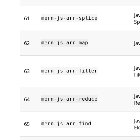
Ja
61
mern-js-arr-splice
Sp
62
Ja
mern-js-arr-map
Ja
63
mern-js-arr-filter
Fil
Ja
64
mern-js-arr-reduce
Re
Ja
65
mern-js-arr-find
El