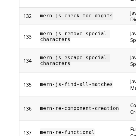
Ja
132
mern-js-check-for-digits
Di
Ja
mern-js-remove-special-
133
characters
Sp
Ja
mern-js-escape-special-
134
characters
Sp
Ja
135
mern-js-find-all-matches
Ma
C
136
mern-re-component-creation
Cr
Fu
137
mern-re-functional
C