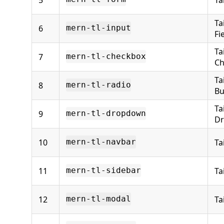
Ta
6
mern-tl-input
Fi
Ta
7
mern-tl-checkbox
Ch
Ta
8
mern-tl-radio
Bu
Ta
9
mern-tl-dropdown
D
10
Ta
mern-tl-navbar
11
Ta
mern-tl-sidebar
12
Ta
mern-tl-modal