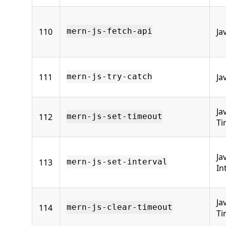
110
Ja
mern-js-fetch-api
111
Ja
mern-js-try-catch
Ja
112
mern-js-set-timeout
Ti
Ja
113
mern-js-set-interval
In
Ja
114
mern-js-clear-timeout
Ti