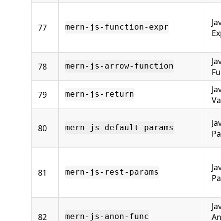
Ja
77
mern-js-function-expr
Ex
Ja
78
mern-js-arrow-function
Fu
Ja
79
mern-js-return
Va
Ja
80
mern-js-default-params
Pa
Ja
81
mern-js-rest-params
Pa
Ja
82
A
mern-js-anon-func