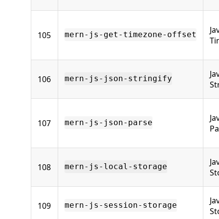
Ja
105
mern-js-get-timezone-offset
Ti
Ja
106
mern-js-json-stringify
St
Ja
107
mern-js-json-parse
Pa
Ja
108
mern-js-local-storage
St
Ja
109
mern-js-session-storage
St