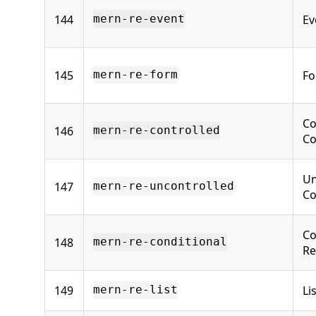
144
Ev
mern-re-event
145
Fo
mern-re-form
Co
146
mern-re-controlled
C
Un
147
mern-re-uncontrolled
C
Co
148
mern-re-conditional
Re
149
Li
mern-re-list