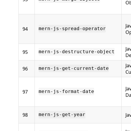
Ob
Ja
94
mern-js-spread-operator
Op
Ja
95
mern-js-destructure-object
De
Ja
96
mern-js-get-current-date
Cu
Ja
97
mern-js-format-date
Da
98
Ja
mern-js-get-year