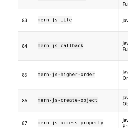
Fu
83
Ja
mern-js-iife
Ja
84
mern-js-callback
Fu
Ja
85
mern-js-higher-order
Or
Ja
86
mern-js-create-object
Ob
Ja
87
mern-js-access-property
Pr