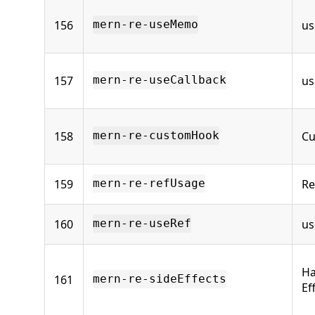
156
u
mern-re-useMemo
157
us
mern-re-useCallback
158
Cu
mern-re-customHook
159
Re
mern-re-refUsage
160
us
mern-re-useRef
Ha
161
mern-re-sideEffects
Ef