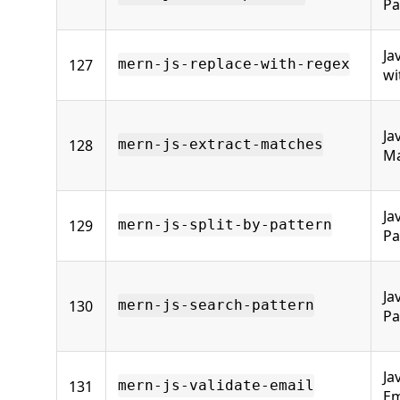
Pa
Ja
127
mern-js-replace-with-regex
wi
Ja
128
mern-js-extract-matches
Ma
Ja
129
mern-js-split-by-pattern
Pa
Ja
130
mern-js-search-pattern
Pa
Ja
131
mern-js-validate-email
Em