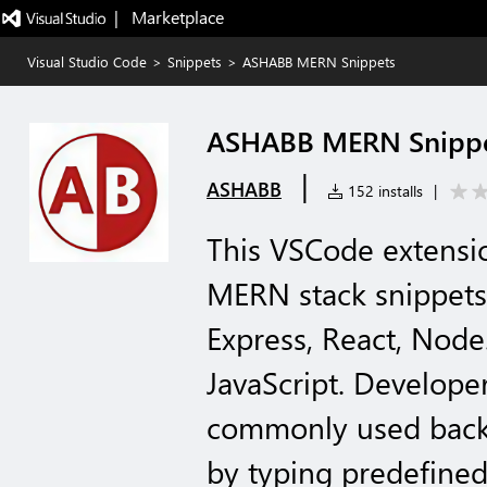
|   Marketplace
Visual Studio Code
>
Snippets
>
ASHABB MERN Snippets
ASHABB MERN Snipp
|
ASHABB
152 installs
|
This VSCode extensi
MERN stack snippets
Express, React, Node
JavaScript. Develope
commonly used back
by typing predefined