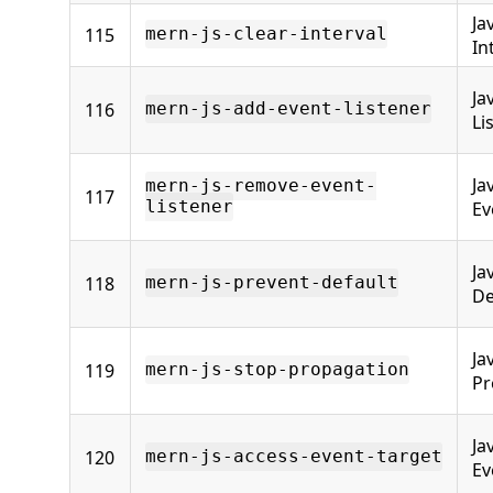
Ja
115
mern-js-clear-interval
In
Ja
116
mern-js-add-event-listener
Li
Ja
mern-js-remove-event-
117
listener
Ev
Ja
118
mern-js-prevent-default
De
Ja
119
mern-js-stop-propagation
Pr
Ja
120
mern-js-access-event-target
Ev