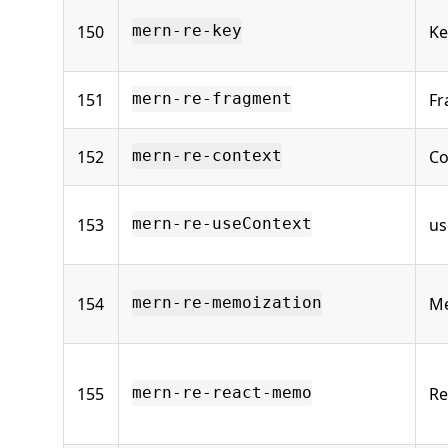
150
Ke
mern-re-key
151
Fr
mern-re-fragment
152
Co
mern-re-context
153
us
mern-re-useContext
154
Me
mern-re-memoization
155
Re
mern-re-react-memo