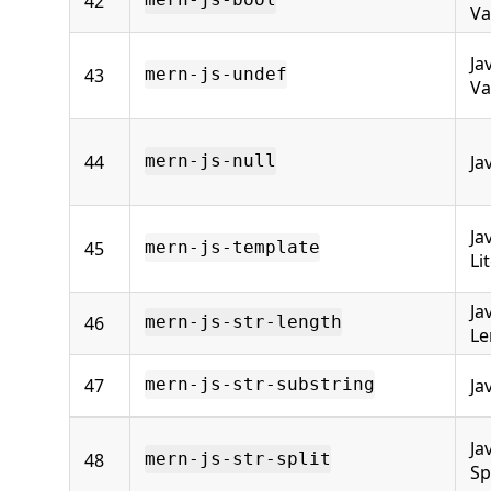
42
mern-js-bool
Va
Ja
43
mern-js-undef
Va
44
Ja
mern-js-null
Ja
45
mern-js-template
Li
Ja
46
mern-js-str-length
Le
47
Ja
mern-js-str-substring
Ja
48
mern-js-str-split
Sp