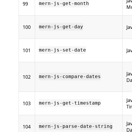
Ja
99
mern-js-get-month
M
100
Ja
mern-js-get-day
101
Ja
mern-js-set-date
Ja
102
mern-js-compare-dates
Da
Ja
103
mern-js-get-timestamp
Ti
Ja
104
mern-js-parse-date-string
Da