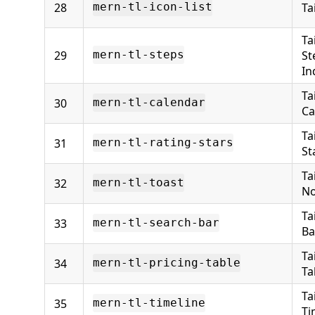
28
Ta
mern-tl-icon-list
Ta
29
St
mern-tl-steps
In
Ta
30
mern-tl-calendar
Ca
Ta
31
mern-tl-rating-stars
St
Ta
32
mern-tl-toast
No
Ta
33
mern-tl-search-bar
Ba
Ta
34
mern-tl-pricing-table
Ta
Ta
35
mern-tl-timeline
Ti