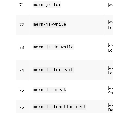
71
Ja
mern-js-for
Ja
72
mern-js-while
Lo
Ja
73
mern-js-do-while
Lo
Ja
74
mern-js-for-each
Lo
Ja
75
mern-js-break
St
Ja
76
mern-js-function-decl
De