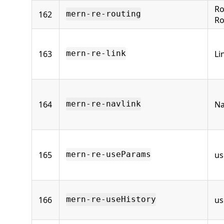
Ro
162
mern-re-routing
Ro
163
Li
mern-re-link
164
Na
mern-re-navlink
165
us
mern-re-useParams
166
us
mern-re-useHistory