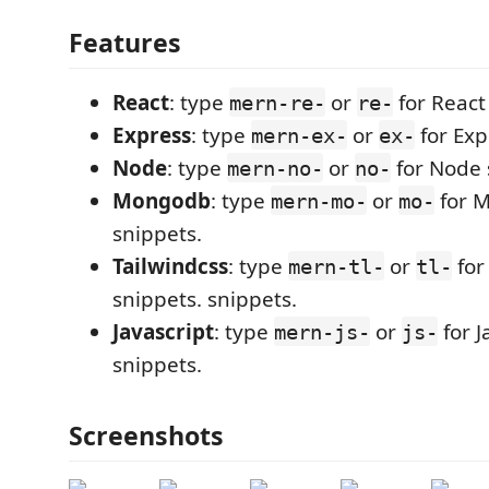
Features
React
: type
or
for React
mern-re-
re-
Express
: type
or
for Exp
mern-ex-
ex-
Node
: type
or
for Node 
mern-no-
no-
Mongodb
: type
or
for 
mern-mo-
mo-
snippets.
Tailwindcss
: type
or
for
mern-tl-
tl-
snippets. snippets.
Javascript
: type
or
for J
mern-js-
js-
snippets.
Screenshots