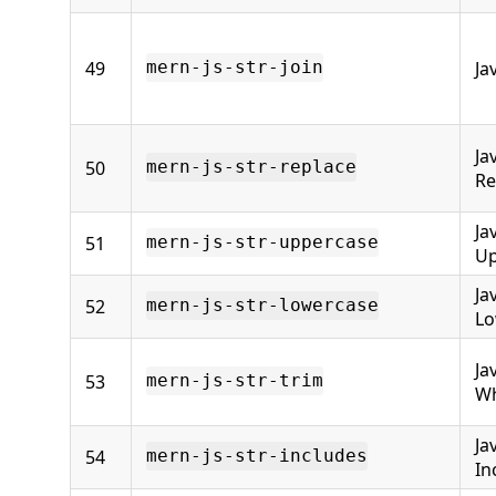
49
Ja
mern-js-str-join
Ja
50
mern-js-str-replace
Re
Ja
51
mern-js-str-uppercase
Up
Ja
52
mern-js-str-lowercase
Lo
Ja
53
mern-js-str-trim
Wh
Ja
54
mern-js-str-includes
In