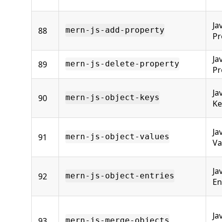
Ja
88
mern-js-add-property
Pr
Ja
89
mern-js-delete-property
Pr
Ja
90
mern-js-object-keys
Ke
Ja
91
mern-js-object-values
Va
Ja
92
mern-js-object-entries
En
Ja
93
mern-js-merge-objects