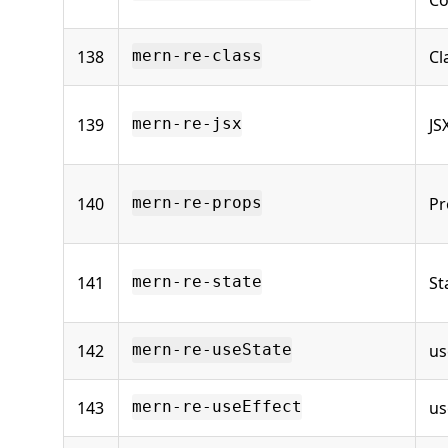
138
Cl
mern-re-class
139
JS
mern-re-jsx
140
Pr
mern-re-props
141
St
mern-re-state
142
us
mern-re-useState
143
us
mern-re-useEffect