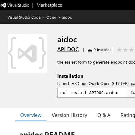
|   Marketplace
Visual Studio Code
>
Other
>
aidoc
aidoc
API DOC
|
9 installs
|
the easiest form to generate endpoint d
Installation
Launch VS Code Quick Open (
), p
Ctrl+P
C
Overview
Version History
Q & A
Ratin
apidoc README