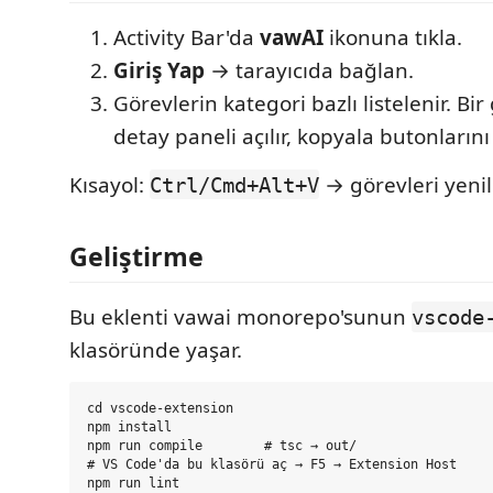
Activity Bar'da
vawAI
ikonuna tıkla.
Giriş Yap
→ tarayıcıda bağlan.
Görevlerin kategori bazlı listelenir. Bir
detay paneli açılır, kopyala butonlarını
Kısayol:
→ görevleri yenil
Ctrl/Cmd+Alt+V
Geliştirme
Bu eklenti vawai monorepo'sunun
vscode
klasöründe yaşar.
cd vscode-extension

npm install

npm run compile        # tsc → out/

# VS Code'da bu klasörü aç → F5 → Extension Host

npm run lint
