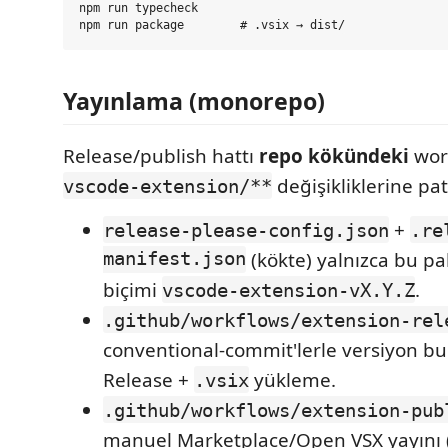
npm run typecheck

Yayınlama (monorepo)
Release/publish hattı
repo kökündeki
work
değişikliklerine pa
vscode-extension/**
+
release-please-config.json
.re
manifest.json
(kökte) yalnızca bu pak
biçimi
.
vscode-extension-vX.Y.Z
.github/workflows/extension-rel
conventional-commit'lerle versiyon b
Release +
yükleme.
.vsix
.github/workflows/extension-pub
manuel Marketplace/Open VSX yayını 