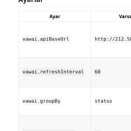
Ayar
Vars
vawai.apiBaseUrl
http://212.5
vawai.refreshInterval
60
vawai.groupBy
status