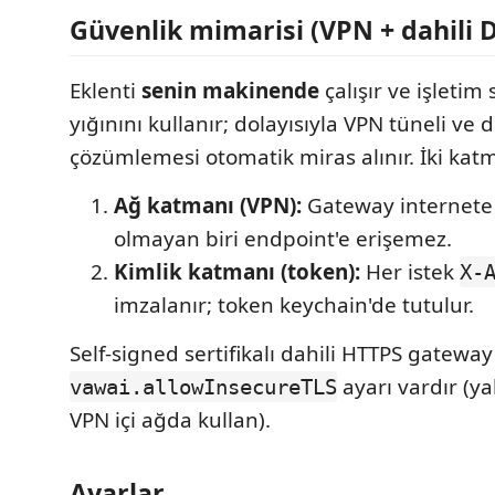
Güvenlik mimarisi (VPN + dahili 
Eklenti
senin makinende
çalışır ve işletim
yığınını kullanır; dolayısıyla VPN tüneli ve 
çözümlemesi otomatik miras alınır. İki kat
Ağ katmanı (VPN):
Gateway internete 
olmayan biri endpoint'e erişemez.
Kimlik katmanı (token):
Her istek
X-
imzalanır; token keychain'de tutulur.
Self-signed sertifikalı dahili HTTPS gateway 
ayarı vardır (ya
vawai.allowInsecureTLS
VPN içi ağda kullan).
Ayarlar