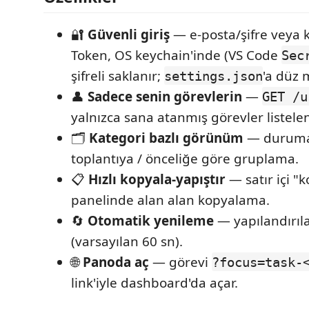
🔐
Güvenli giriş
— e-posta/şifre veya ki
Token, OS keychain'inde (VS Code
Sec
şifreli saklanır;
'a düz 
settings.json
👤
Sadece senin görevlerin
—
GET /u
yalnızca sana atanmış görevler listelen
🗂️
Kategori bazlı görünüm
— duruma 
toplantıya / önceliğe göre gruplama.
📋
Hızlı kopyala-yapıştır
— satır içi "
panelinde alan alan kopyalama.
🔄
Otomatik yenileme
— yapılandırılab
(varsayılan 60 sn).
🌐
Panoda aç
— görevi
?focus=task-
link'iyle dashboard'da açar.