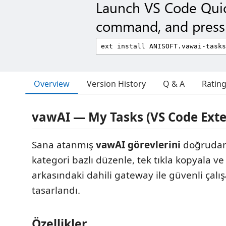
Launch VS Code Qui
command, and press 
Overview
Version History
Q & A
Ratin
vawAI — My Tasks (VS Code Exte
Sana atanmış
vawAI görevlerini
doğrudan 
kategori bazlı düzenle, tek tıkla kopyala v
arkasındaki dahili gateway ile güvenli çalı
tasarlandı.
Özellikler