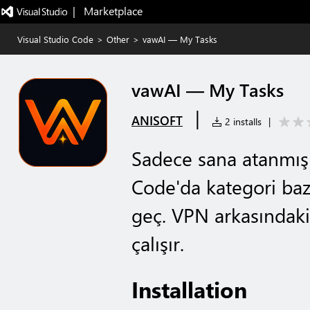
|   Marketplace
Visual Studio Code
>
Other
>
vawAI — My Tasks
vawAI — My Tasks
|
ANISOFT
2 installs
|
Sadece sana atanmış 
Code'da kategori baz
geç. VPN arkasındaki
çalışır.
Installation