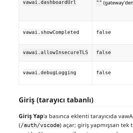
(gateway'den 
vawai.dashboardUrl
""
vawai.showCompleted
false
vawai.allowInsecureTLS
false
vawai.debugLogging
false
Giriş (tarayıcı tabanlı)
Giriş Yap
'a basınca eklenti tarayıcıda vawA
(
) açar; giriş yapmışsan tek 
/auth/vscode