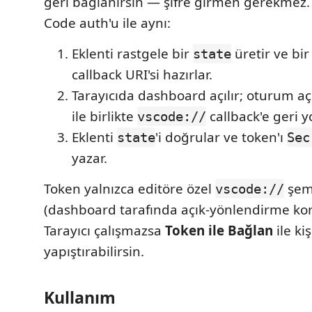
geri bağlanırsın — şifre girmen gerekmez. 
Code auth'u ile aynı:
Eklenti rastgele bir
üretir ve bi
state
callback URI'si hazırlar.
Tarayıcıda dashboard açılır; oturum a
ile birlikte
callback'e geri yo
vscode://
Eklenti
'i doğrular ve token'ı
state
Sec
yazar.
Token yalnızca editöre özel
şem
vscode://
(dashboard tarafında açık-yönlendirme kor
Tarayıcı çalışmazsa
Token ile Bağlan
ile kiş
yapıştırabilirsin.
Kullanım