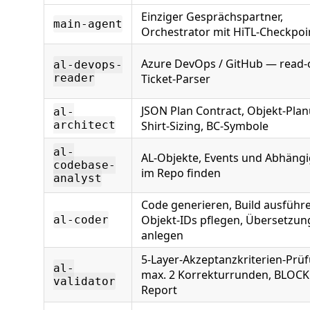
Einziger Gesprächspartner,
main-agent
Orchestrator mit HiTL-Checkpoi
Azure DevOps / GitHub — read-
al-devops-
reader
Ticket-Parser
JSON Plan Contract, Objekt-Plan
al-
architect
Shirt-Sizing, BC-Symbole
al-
AL-Objekte, Events und Abhängi
codebase-
im Repo finden
analyst
Code generieren, Build ausführ
Objekt-IDs pflegen, Übersetzu
al-coder
anlegen
5-Layer-Akzeptanzkriterien-Prü
al-
max. 2 Korrekturrunden, BLOCK
validator
Report