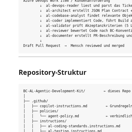
Azure DevOps Work Item / Kundenanforderung

        ↓  al-devops-reader liest und parst das Ticke
        ↓  al-architect erstellt JSON Plan Contract +
        ↓  al-codebase-analyst findet relevante Objek
        ↓  al-coder implementiert Code, führt Build a
        ↓  al-validator prüft Akzeptanzkriterien (5 L
        ↓  al-reviewer bewertet Code nach BC-Konventi
        ↓  al-documenter erstellt PR-Beschreibung und
        ↓

Repository-Struktur
BC-AL-Agentic-Development-Kit/         ← dieses Repo 
│

├── .github/

│   ├── copilot-instructions.md         ← Grundregeln
│   ├── policies/

│   │   └── agent-policy.md             ← verbindlich
│   ├── instructions/

│   │   ├── al-coding-standards.instructions.md

│   │   ├── al-testing.instructions.md
