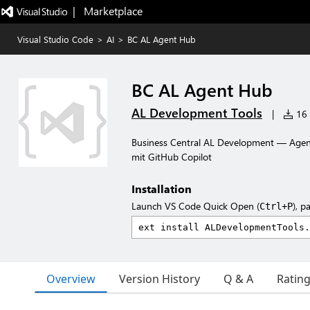
|   Marketplace
Visual Studio Code
>
AI
>
BC AL Agent Hub
BC AL Agent Hub
AL Development Tools
|
16 i
Business Central AL Development — Agents,
mit GitHub Copilot
Installation
Launch VS Code Quick Open (
), p
Ctrl+P
Overview
Version History
Q & A
Ratin