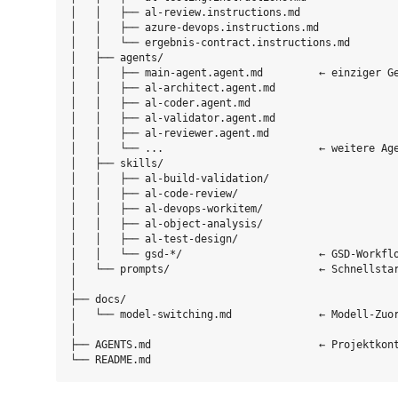
│   │   ├── al-review.instructions.md

│   │   ├── azure-devops.instructions.md

│   │   └── ergebnis-contract.instructions.md

│   ├── agents/

│   │   ├── main-agent.agent.md         ← einziger Ge
│   │   ├── al-architect.agent.md

│   │   ├── al-coder.agent.md

│   │   ├── al-validator.agent.md

│   │   ├── al-reviewer.agent.md

│   │   └── ...                         ← weitere Age
│   ├── skills/

│   │   ├── al-build-validation/

│   │   ├── al-code-review/

│   │   ├── al-devops-workitem/

│   │   ├── al-object-analysis/

│   │   ├── al-test-design/

│   │   └── gsd-*/                      ← GSD-Workflo
│   └── prompts/                        ← Schnellstar
│

├── docs/

│   └── model-switching.md              ← Modell-Zuor
│

├── AGENTS.md                           ← Projektkont