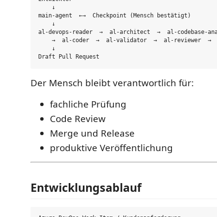
    ↓

main-agent  ←→  Checkpoint (Mensch bestätigt)

    ↓

al-devops-reader  →  al-architect  →  al-codebase-ana
    →  al-coder  →  al-validator  →  al-reviewer  →  
    ↓

Der Mensch bleibt verantwortlich für:
fachliche Prüfung
Code Review
Merge und Release
produktive Veröffentlichung
Entwicklungsablauf