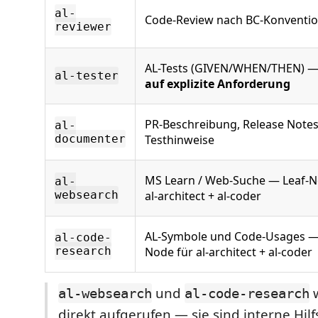
al-
Code-Review nach BC-Konventi
reviewer
AL-Tests (GIVEN/WHEN/THEN) 
al-tester
auf explizite Anforderung
PR-Beschreibung, Release Notes
al-
documenter
Testhinweise
MS Learn / Web-Suche — Leaf-N
al-
websearch
al-architect + al-coder
AL-Symbole und Code-Usages —
al-code-
research
Node für al-architect + al-coder
und
w
al-websearch
al-code-research
direkt aufgerufen — sie sind interne Hil