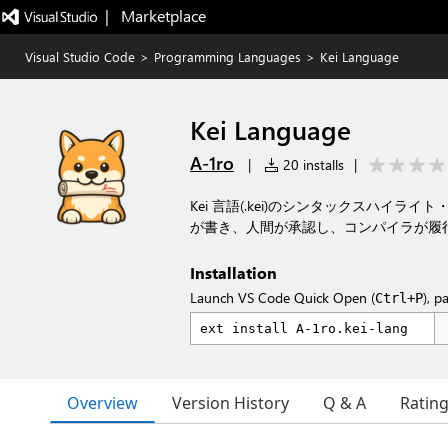
|   Marketplace
Visual Studio Code
>
Programming Languages
>
Kei Language
Kei Language
A-1ro
|
20 installs
|
Kei 言語(.kei)のシンタックスハイライ
が書き、人間が承認し、コンパイラが履
Installation
Launch VS Code Quick Open (
), p
Ctrl+P
Overview
Version History
Q & A
Ratin