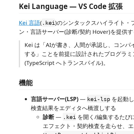
Kei Language — VS Code 拡張
Kei 言語
(
)のシンタックスハイライト・
.kei
ン・言語サーバー(診断/契約 Hover)を提供する 
Kei は「AIが書き、人間が承認し、コン
する」ことを前提に設計されたプログラミ
(TypeScript へトランスパイル)。
機能
言語サーバー(LSP)
—
を起動し
kei-lsp
検査結果をエディタへ橋渡しする
診断
—
を開く/編集するたび
.kei
エフェクト・契約検査を走らせ、エ