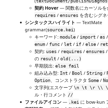
(
textDocument/publishDiagnos
契約 Hover
— 関数名にカーソル
/
を含むシグネ
requires
ensures
シンタックスハイライト
— TextMate
grammar(
)
source.kei
キーワード:
/
/
module
import
as
/
/
/
/
/
enum
func
let
if
else
ret
契約:
/
/
uses
requires
ensures
の
/
result
old(...)
早期脱出:
else fail
組み込み型:
/
/
/
Int
Bool
String
、コンストラクタ
/
Option
Some
N
文字列(エスケープ
\n \t \r \\ 
ル・行コメント
//
ファイルアイコン
—
に bow-ku
.kei