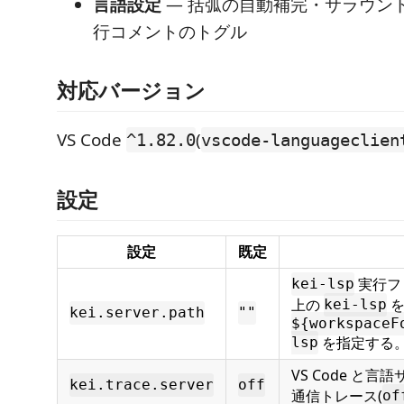
言語設定
— 括弧の自動補完・サラウン
行コメントのトグル
対応バージョン
VS Code
(
^1.82.0
vscode-languageclien
設定
設定
既定
実行フ
kei-lsp
上の
を
kei-lsp
kei.server.path
""
${workspaceF
を指定する
lsp
VS Code と言語
kei.trace.server
off
通信トレース(
of