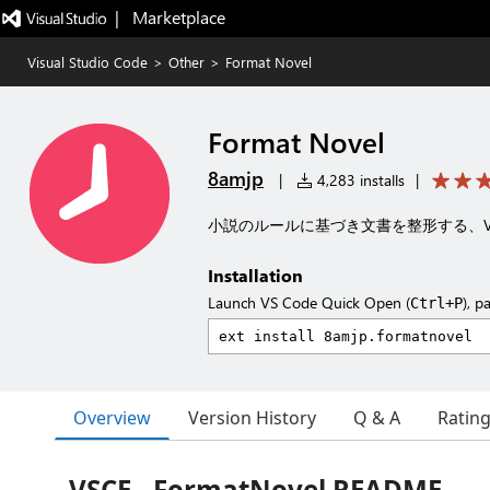
|   Marketplace
Visual Studio Code
>
Other
>
Format Novel
Format Novel
8amjp
|
4,283 installs
|
小説のルールに基づき文書を整形する、Visua
Installation
Launch VS Code Quick Open (
), p
Ctrl+P
Overview
Version History
Q & A
Ratin
VSCE - FormatNovel README