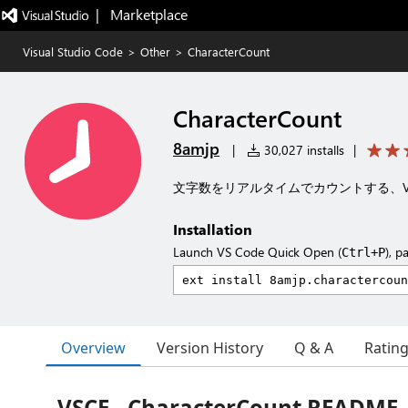
|   Marketplace
Visual Studio Code
>
Other
>
CharacterCount
CharacterCount
8amjp
|
30,027 installs
|
文字数をリアルタイムでカウントする、Visua
Installation
Launch VS Code Quick Open (
), p
Ctrl+P
Overview
Version History
Q & A
Ratin
VSCE - CharacterCount README