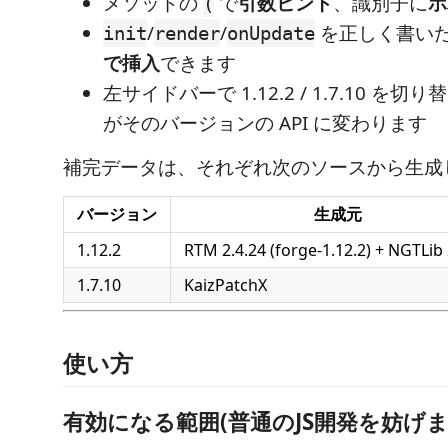
メソッドの
で
引数ヒント
、識別子に
ホ
(
/
/
を正しく書い
init
render
onUpdate
で挿入
できます
左サイドバーで 1.12.2 / 1.7.10 を
がそのバージョンの API に変わります
補完データは、それぞれ次のソースから生成
バージョン
生成元
1.12.2
RTM 2.4.24 (forge-1.12.2) + NGTLib 
1.7.10
KaizPatchX
使い方
有効になる範囲(普通のJS開発を妨げま