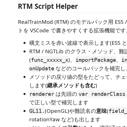
RTM Script Helper
RealTrainMod (RTM) のモデルパック用 ES5 
トを VSCode で書きやすくする拡張機能です
構文ミスを赤い波線で表示します(ES5 
RTM / NGTLib のクラス・メソッド、
(
)、
、
func_xxxxx_x
importPackage
i
などのコールバックを補完し
onUpdate
メソッドの戻り値の型をたどって、チェ
します(
継承メソッドも含む
)
は先頭の
renderer
var renderClass
で正しい型で補完します
(OpenGL)や難読名の
意味
(
GL11.
field
rotationYaw など)も出します