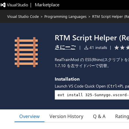
|   Marketplace
Visual Studio Code
>
Programming Languages
>
RTM Script Helper (R
RTM Script Helper (R
さにーご
|
41 installs
|
RealTrainMod の ES5(Rhino)ス
1.7.10 を左サイドバーで切替。
Installation
Launch VS Code Quick Open (
), p
Ctrl+P
Overview
Version History
Q & A
Ratin