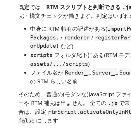
既定では、
RTM スクリプトと判断できる
.j
完・構文チェックが働きます。判定はいずれ
中身に RTM 特有の記述がある(
importP
/
/
Packages.
renderer
registerPar
onUpdate(
など)
フォルダ配下にある(RTM モ
scripts
)
assets/.../scripts
ファイル名が
Render_…
Server_…
Sou
の RTM らしい名前
そのため、普通の(モダンな)JavaScript ファ
ーや RTM 補完は出ません。 全ての
で常
.js
合は、設定
rtmScript.activateOnlyInR
にします。
false