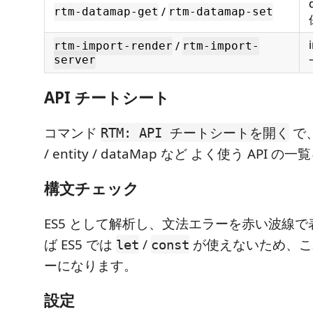
/
rtm-datamap-get
rtm-datamap-set
/
rtm-import-render
rtm-import-
server
API チートシート
コマンド
で、r
RTM: API チートシートを開く
/ entity / dataMap など よく使う API 
構文チェック
ES5 として解析し、文法エラーを赤い波線で
ば ES5 では
/
が使えないため、こ
let
const
ーになります。
設定