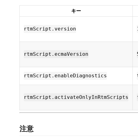
キー
rtmScript.version
rtmScript.ecmaVersion
rtmScript.enableDiagnostics
rtmScript.activateOnlyInRtmScripts
注意