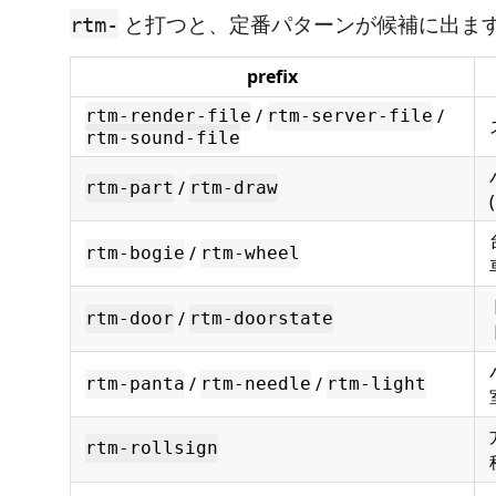
と打つと、定番パターンが候補に出ます(T
rtm-
prefix
/
/
rtm-render-file
rtm-server-file
rtm-sound-file
/
rtm-part
rtm-draw
/
rtm-bogie
rtm-wheel
/
rtm-door
rtm-doorstate
/
/
rtm-panta
rtm-needle
rtm-light
rtm-rollsign