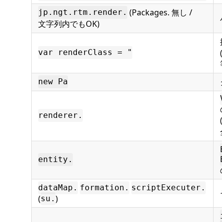
(Packages. 無し /
jp.ngt.rtm.render.
文字列内でもOK)
var renderClass = "
new Pa
renderer.
entity.
dataMap.
formation.
scriptExecuter.
(
)
su.