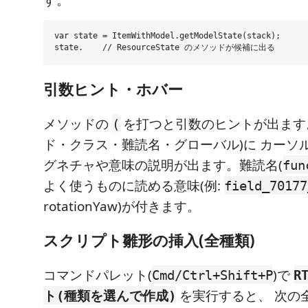
var state = ItemWithModel.getModelState(stack);

引数ヒント・ホバー
メソッドの
を打つと引数のヒントが出ます
(
ド・クラス・難読名・グローバル)に カーソ
グネチャや意味の説明が出ます。難読名(
fun
よく使うものに読める意味(例:
field_70177
rotationYaw)が付きます。
スクリプト雛形の挿入(全種類)
コマンドパレット(
)で
Cmd/Ctrl+Shift+P
R
を実行すると、 次の
ト(種類を選んで作成)