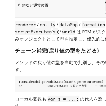
行頭など通常位置
/
/
/
renderer
entity
dataMap
formation
(
)/
は RTM が
scriptExecuter
su
world
みオブジェクトとして型を推定し、優先的に
チェーン補完(戻り値の型をたどる)
メソッドの戻り値の型を自動で判別し、その
す。
ItemWithModel.getModelState(stack).getResourceName()

ローカル変数も
の代入を遡
var s = ...;
す。