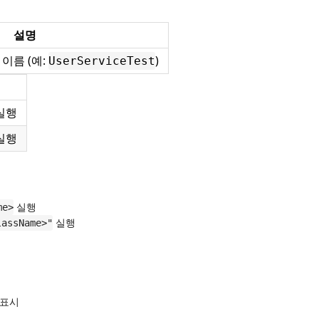
설명
이름 (예:
)
UserServiceTest
실행
실행
실행
me>
실행
lassName>"
 표시