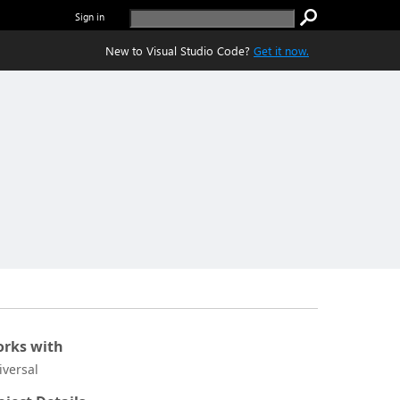
Sign in
New to Visual Studio Code?
Get it now.
rks with
iversal