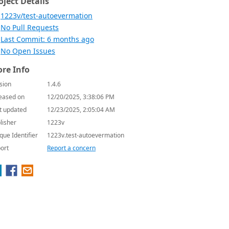
oject Details
1223v/test-autoevermation
No Pull Requests
Last Commit: 6 months ago
No Open Issues
re Info
sion
1.4.6
eased on
12/20/2025, 3:38:06 PM
t updated
12/23/2025, 2:05:04 AM
lisher
1223v
que Identifier
1223v.test-autoevermation
ort
Report a concern