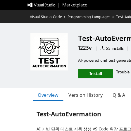
|   Marketplace
Visual Studio Code
>
Programming Languages
>
Test-Aut
Test-AutoEver
1223v
|
55 installs
|
AI-powered unit test generati
Trouble 
Install
Overview
Version History
Q & A
Test-AutoEvermation
AI 기반 단위 테스트 자동 생성 VS Code 확장 프로그램입