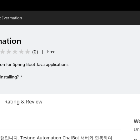
oEvermation
mation
(
0
)
|
Free
on for Spring Boot Java applications
Installing?
Rating & Review
Wo
Un
니다. Testing Automation ChatBot 서버와 연동하여