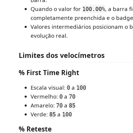
barra.
Quando o valor for
, a barra f
100.00%
completamente preenchida e o badge f
Valores intermediários posicionam o 
evolução real.
Limites dos velocímetros
% First Time Right
Escala visual:
a
0
100
Vermelho:
a
0
70
Amarelo:
a
70
85
Verde:
a
85
100
% Reteste