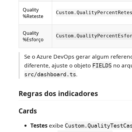
Quality
Custom.QualityPercentRete
%Reteste
Quality
Custom.QualityPercentEsfo
%Esforço
Se o Azure DevOps gerar algum refere
diferente, ajuste o objeto
no arq
FIELDS
.
src/dashboard.ts
Regras dos indicadores
Cards
Testes
exibe
Custom.QualityTestCa