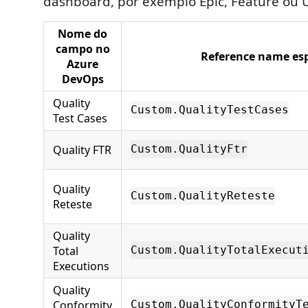
dashboard, por exemplo Epic, Feature ou U
Nome do
campo no
Reference name es
Azure
DevOps
Quality
Custom.QualityTestCases
Test Cases
Quality FTR
Custom.QualityFtr
Quality
Custom.QualityReteste
Reteste
Quality
Total
Custom.QualityTotalExecut
Executions
Quality
Conformity
Custom.QualityConformityT