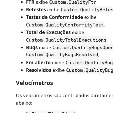
FTR
exibe
.
Custom.QualityFtr
Retestes
exibe
Custom.QualityRete
Testes de Conformidade
exibe
.
Custom.QualityConformityTest
Total de Execuções
exibe
.
Custom.QualityTotalExecutions
Bugs
exibe
Custom.QualityBugsOpe
Custom.QualityBugsResolved
.
Em aberto
exibe
Custom.QualityBug
Resolvidos
exibe
Custom.QualityBu
Velocímetros
Os velocímetros são controlados diretame
abaixo: