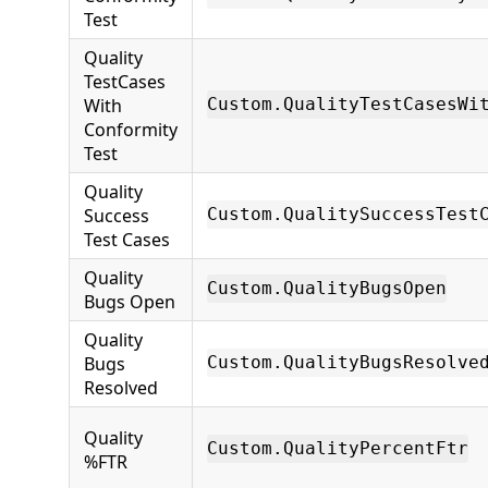
Test
Quality
TestCases
With
Custom.QualityTestCasesWi
Conformity
Test
Quality
Success
Custom.QualitySuccessTest
Test Cases
Quality
Custom.QualityBugsOpen
Bugs Open
Quality
Bugs
Custom.QualityBugsResolve
Resolved
Quality
Custom.QualityPercentFtr
%FTR