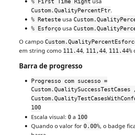
usa
% First Time Right
.
Custom.QualityPercentFtr
usa
% Reteste
Custom.QualityPerc
usa
% Esforço
Custom.QualityPerc
O campo
Custom.QualityPercentEsforc
em string como
,
,
111.44
111,44
111.44%
Barra de progresso
Progresso com sucesso =
Custom.QualitySuccessTestCases 
Custom.QualityTestCasesWithConf
100
Escala visual:
a
0
100
Quando o valor for
, o badge fic
0.00%