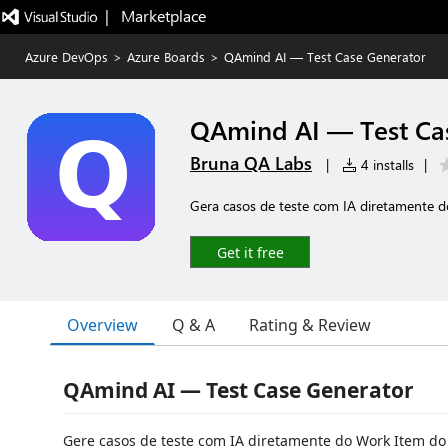
|   Marketplace
Azure DevOps
>
Azure Boards
>
QAmind AI — Test Case Generator
QAmind AI — Test Ca
Bruna QA Labs
|
4 installs
|
Gera casos de teste com IA diretamente 
Get it free
Overview
Q & A
Rating & Review
QAmind AI — Test Case Generator
Gere casos de teste com IA diretamente do Work Item d