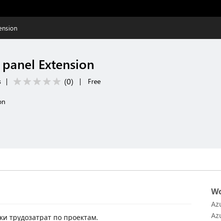
ension
panel Extension
(
0
)
s
|
|
Free
on
Wo
Az
Az
ки трудозатрат по проектам.