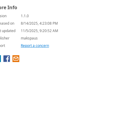
re Info
sion
1.1.0
eased on
8/14/2025, 4:23:08 PM
t updated
11/5/2025, 9:20:52 AM
lisher
makspaus
ort
Report a concern