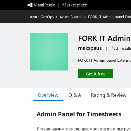
|   Marketplace
Azure DevOps
>
Azure Boards
>
FORK IT Admin panel Ext
FORK IT Admin 
makspaus
|
3 install
FORK IT Admin panel Extensi
Get it free
Overview
Q & A
Rating & Review
Admin Panel for Timesheets
Лёгкая админ‑панель для просмотра и выгруз