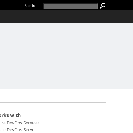
Sign in
rks with
ure DevOps Services
ure DevOps Server