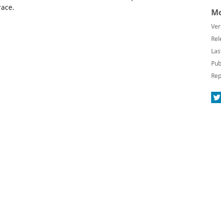
race.
Mo
Ver
Rel
Las
Pub
Rep