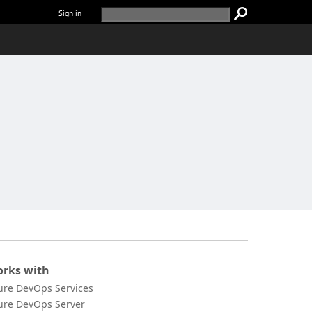
Sign in
rks with
ure DevOps Services
ure DevOps Server