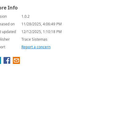
re Info
sion
1.0.2
eased on
11/28/2025, 4:06:49 PM
t updated
12/12/2025, 1:10:18 PM
lisher
Trace Sistemas
ort
Report a concern