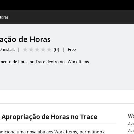
Horas
iação de Horas
(
0
)
 installs
|
|
Free
çamento de horas no Trace dentro dos Work Items
 Apropriação de Horas no Trace
Wo
Az
Az
adiciona uma nova aba aos Work Items, permitindo a