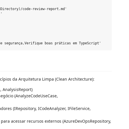
Directory)/code-review-report.md'

'



cípios da Arquitetura Limpa (Clean Architecture):
, AnalysisReport)
negócio (AnalyzeCodeUseCase,
dores (IRepository, ICodeAnalyzer, IFileService,
 para acessar recursos externos (AzureDevOpsRepository,