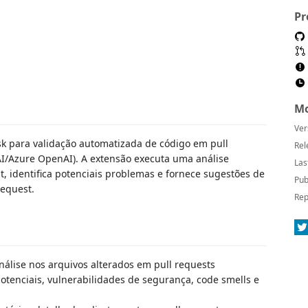
Pr
Mo
Ver
k para validação automatizada de código em pull
Rel
enAI/Azure OpenAI). A extensão executa uma análise
Las
, identifica potenciais problemas e fornece sugestões de
Pub
request.
Rep
análise nos arquivos alterados em pull requests
 potenciais, vulnerabilidades de segurança, code smells e