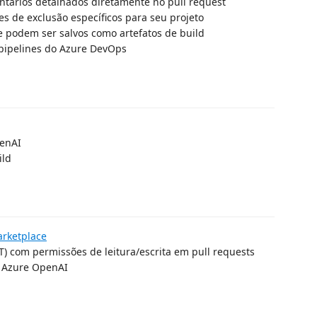
ntários detalhados diretamente no pull request
es de exclusão específicos para seu projeto
ue podem ser salvos como artefatos de build
pipelines do Azure DevOps
penAI
ild
rketplace
T) com permissões de leitura/escrita em pull requests
u Azure OpenAI