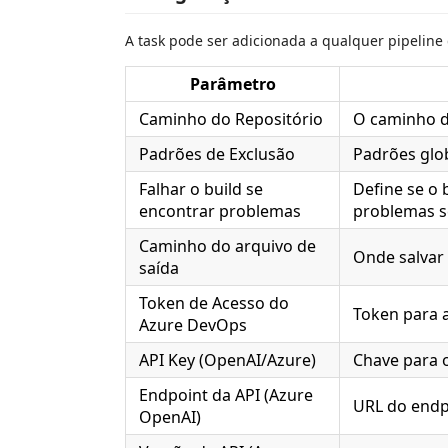
A task pode ser adicionada a qualquer pipelin
Parâmetro
Caminho do Repositório
O caminho do
Padrões de Exclusão
Padrões glob
Falhar o build se
Define se o 
encontrar problemas
problemas s
Caminho do arquivo de
Onde salvar 
saída
Token de Acesso do
Token para a
Azure DevOps
API Key (OpenAI/Azure)
Chave para o
Endpoint da API (Azure
URL do endp
OpenAI)