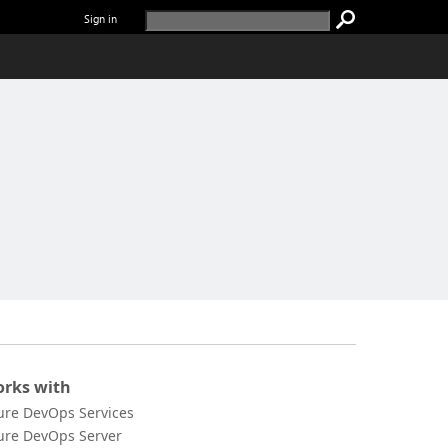
Sign in
rks with
ure DevOps Services
ure DevOps Server