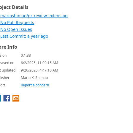
oject Details
marioshimao/pr-review-extension
No Pull Requests
No Open Issues
Last Commit: a year ago
re Info
sion
0.1.33
eased on
6/2/2025, 11:09:15 AM
t updated
9/26/2025, 4:47:10 AM
lisher
Mario K. Shimao
ort
Report a concern