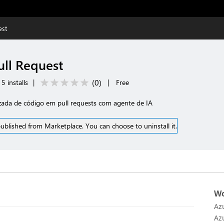
est
ull Request
(
0
)
5 installs
|
|
Free
zada de código em pull requests com agente de IA
ublished from Marketplace. You can choose to uninstall it.
Wo
Az
Az