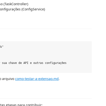
o (TaskController)
onfigurações (ConfigService)
k"

 sua chave de API e outras configurações

 o arquivo
como-testar-a-extensao.md
.
tas etapas para contribuir: