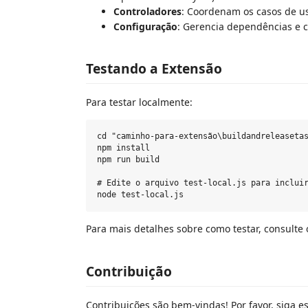
Controladores
: Coordenam os casos de us
Configuração
: Gerencia dependências e c
Testando a Extensão
Para testar localmente:
cd "caminho-para-extensão\buildandreleasetas
npm install

npm run build

# Edite o arquivo test-local.js para incluir
Para mais detalhes sobre como testar, consulte
Contribuição
Contribuições são bem-vindas! Por favor, siga es