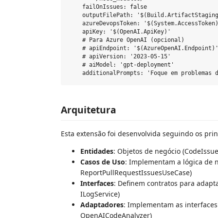
    failOnIssues: false

    outputFilePath: '$(Build.ArtifactStaging
    azureDevopsToken: '$(System.AccessToken)
    apiKey: '$(OpenAI.ApiKey)'

    # Para Azure OpenAI (opcional)

    # apiEndpoint: '$(AzureOpenAI.Endpoint)'
    # apiVersion: '2023-05-15'

    # aiModel: 'gpt-deployment'

Arquitetura
Esta extensão foi desenvolvida seguindo os prin
Entidades
: Objetos de negócio (CodeIssue
Casos de Uso
: Implementam a lógica de 
ReportPullRequestIssuesUseCase)
Interfaces
: Definem contratos para adapta
ILogService)
Adaptadores
: Implementam as interfaces
OpenAICodeAnalyzer)