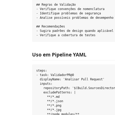
## Regras de Validação

- Verifique convenções de nomenclatura

- Identifique problemas de segurança

- Analise possíveis problemas de desempenho

## Recomendações

- Sugira padrões de design quando aplicável

Uso em Pipeline YAML
steps:

- task: ValidadorPR@0

  displayName: 'Analisar Pull Request'

  inputs:

    repositoryPath: '$(Build.SourcesDirector
    excludePatterns: |

      **/*.md

      **/*.json

      **/*.png

      **/*.jpg

      **/node_modules/**
