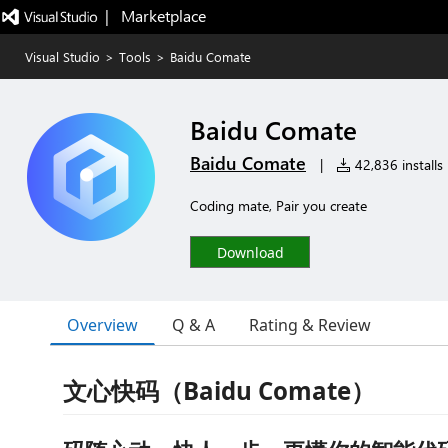
|   Marketplace
Visual Studio
>
Tools
>
Baidu Comate
Baidu Comate
Baidu Comate
|
42,836 installs
Coding mate, Pair you create
Download
Overview
Q & A
Rating & Review
文心快码（Baidu Comate）